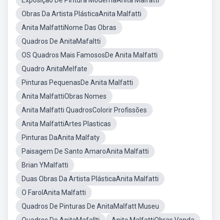
Exposição De Pintura ModernaAnita Malfatti
Obras Da Artista PlásticaAnita Malfatti
Anita MalfattiNome Das Obras
Quadros De AnitaMafaltti
OS Quadros Mais FamososDe Anita Malfatti
Quadro AnitaMelfate
Pinturas PequenasDe Anita Malfatti
Anita MalfattiObras Nomes
Anita Malfatti QuadrosColorir Profissões
Anita MalfattiArtes Plasticas
Pinturas DaAnita Malfaty
Paisagem De Santo AmaroAnita Malfatti
Brian YMalfatti
Duas Obras Da Artista PlásticaAnita Malfatti
O FarolAnita Malfatti
Quadros De Pinturas De AnitaMalfatt Museu