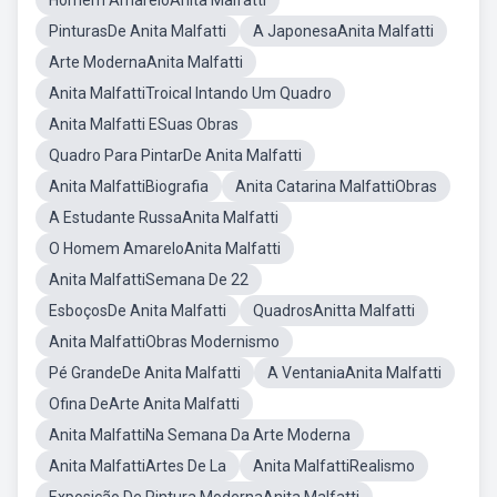
Homem AmareloAnita Malfatti
PinturasDe Anita Malfatti
A JaponesaAnita Malfatti
Arte ModernaAnita Malfatti
Anita MalfattiTroical Intando Um Quadro
Anita Malfatti ESuas Obras
Quadro Para PintarDe Anita Malfatti
Anita MalfattiBiografia
Anita Catarina MalfattiObras
A Estudante RussaAnita Malfatti
O Homem AmareloAnita Malfatti
Anita MalfattiSemana De 22
EsboçosDe Anita Malfatti
QuadrosAnitta Malfatti
Anita MalfattiObras Modernismo
Pé GrandeDe Anita Malfatti
A VentaniaAnita Malfatti
Ofina DeArte Anita Malfatti
Anita MalfattiNa Semana Da Arte Moderna
Anita MalfattiArtes De La
Anita MalfattiRealismo