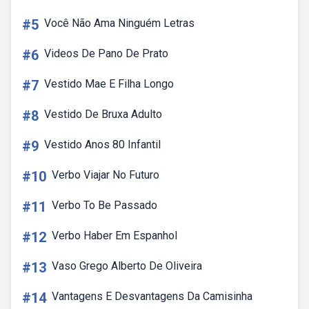
#5
Você Não Ama Ninguém Letras
#6
Videos De Pano De Prato
#7
Vestido Mae E Filha Longo
#8
Vestido De Bruxa Adulto
#9
Vestido Anos 80 Infantil
#10
Verbo Viajar No Futuro
#11
Verbo To Be Passado
#12
Verbo Haber Em Espanhol
#13
Vaso Grego Alberto De Oliveira
#14
Vantagens E Desvantagens Da Camisinha