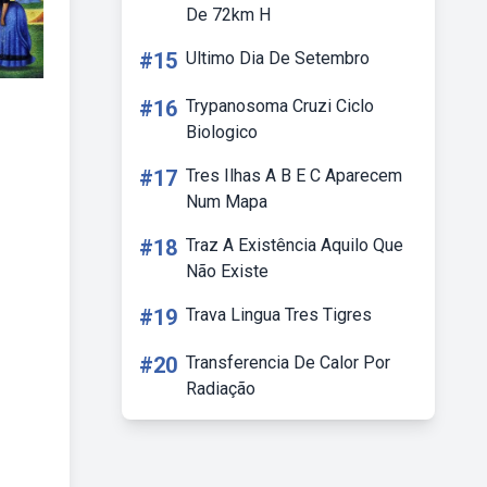
De 72km H
#15
Ultimo Dia De Setembro
#16
Trypanosoma Cruzi Ciclo
Biologico
#17
Tres Ilhas A B E C Aparecem
Num Mapa
#18
Traz A Existência Aquilo Que
Não Existe
#19
Trava Lingua Tres Tigres
#20
Transferencia De Calor Por
Radiação