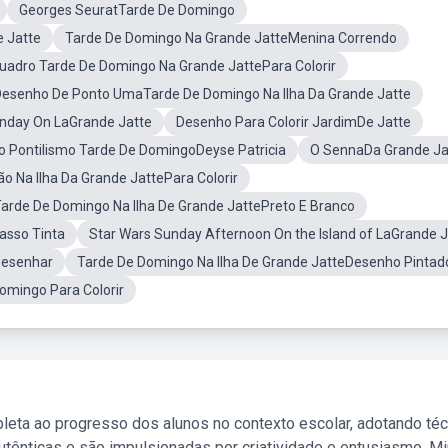
Georges SeuratTarde De Domingo
 Jatte
Tarde De Domingo Na Grande JatteMenina Correndo
uadro Tarde De Domingo Na Grande JattePara Colorir
esenho De Ponto UmaTarde De Domingo Na Ilha Da Grande Jatte
nday On LaGrande Jatte
Desenho Para Colorir JardimDe Jatte
 Pontilismo Tarde De DomingoDeyse Patricia
O SennaDa Grande Ja
o Na Ilha Da Grande JattePara Colorir
arde De Domingo Na Ilha De Grande JattePreto E Branco
asso Tinta
Star Wars Sunday Afternoon On the Island of LaGrande J
 Desenhar
Tarde De Domingo Na Ilha De Grande JatteDesenho Pintad
omingo Para Colorir
leta ao progresso dos alunos no contexto escolar, adotando té
tênticas e são impulsionadas por criatividade e entusiasmo. M