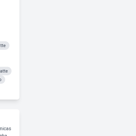
tte
atte
o
cnicas
inha