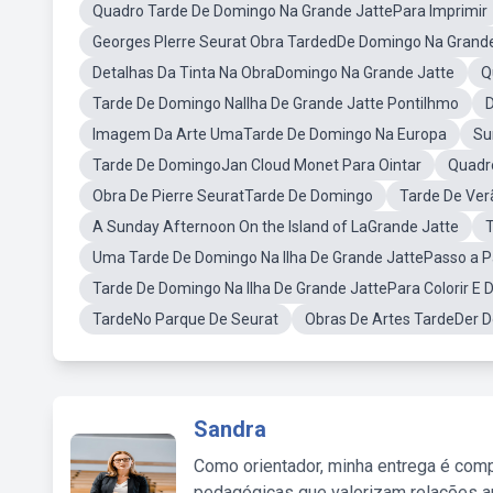
Quadro Tarde De Domingo Na Grande JattePara Imprimir
Georges Plerre Seurat Obra TardedDe Domingo Na Grande
Detalhas Da Tinta Na ObraDomingo Na Grande Jatte
Q
Tarde De Domingo NaIlha De Grande Jatte Pontilhmo
D
Imagem Da Arte UmaTarde De Domingo Na Europa
Su
Tarde De DomingoJan Cloud Monet Para Ointar
Quadro
Obra De Pierre SeuratTarde De Domingo
Tarde De Verã
A Sunday Afternoon On the Island of LaGrande Jatte
T
Uma Tarde De Domingo Na Ilha De Grande JattePasso a P
Tarde De Domingo Na Ilha De Grande JattePara Colorir E
TardeNo Parque De Seurat
Obras De Artes TardeDer D
Sandra
Como orientador, minha entrega é comp
pedagógicas que valorizam relações au