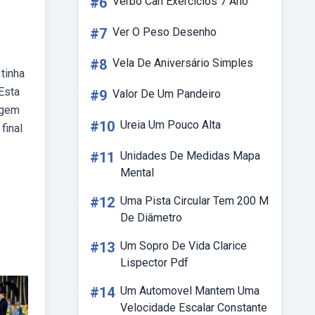
#6
Verbo Can Exercícios 7 Ano
#7
Ver O Peso Desenho
#8
Vela De Aniversário Simples
tinha
Esta
#9
Valor De Um Pandeiro
agem
#10
Ureia Um Pouco Alta
final
#11
Unidades De Medidas Mapa
Mental
#12
Uma Pista Circular Tem 200 M
De Diâmetro
#13
Um Sopro De Vida Clarice
Lispector Pdf
#14
Um Automovel Mantem Uma
Velocidade Escalar Constante