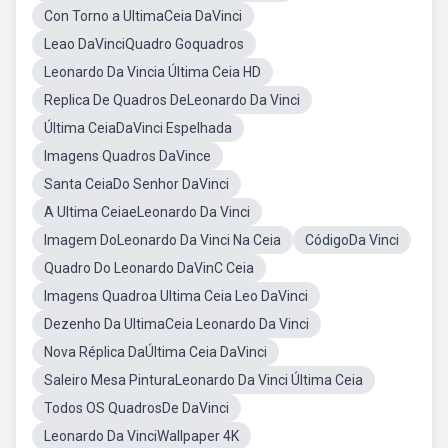
Con Torno a UltimaCeia DaVinci
Leao DaVinciQuadro Goquadros
Leonardo Da Vincia Última Ceia HD
Replica De Quadros DeLeonardo Da Vinci
Última CeiaDaVinci Espelhada
Imagens Quadros DaVince
Santa CeiaDo Senhor DaVinci
A Ultima CeiaeLeonardo Da Vinci
Imagem DoLeonardo Da Vinci Na Ceia
CódigoDa Vinci
Quadro Do Leonardo DaVinC Ceia
Imagens Quadroa Ultima Ceia Leo DaVinci
Dezenho Da UltimaCeia Leonardo Da Vinci
Nova Réplica DaÚltima Ceia DaVinci
Saleiro Mesa PinturaLeonardo Da Vinci Última Ceia
Todos OS QuadrosDe DaVinci
Leonardo Da VinciWallpaper 4K