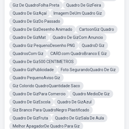
Giz De QuadroFolha Preta
Quadro De GizFeira
Quadro De GizAçaí
Imagem DeUm Quadro Giz
Quadro De GizDo Passado
Quadro De GizDesenho Animado
CartoonGiz Quadro
Quadro De GizMat
Quadro De GizCom Anuncio
Quadro Giz PequenoDesenho PNG
QuadroD Giz
QuadrosCom Giz
CARD.com QuadroBranco E Giz
Quadro De Giz500 CENTIMETROS
Quadro GizPublicidade
Foto SegurandoQuadro De Giz
Quadro PequenoAviso Giz
Giz Colorido QuadroQuantidade Saco
Quadro De GizPara Comercio
Quadro MedioDe Giz
Quadro De GizEscola
Quadro De GizAzul
Giz Branco Para QuadroNegro Plastificado
Quadro De GizFruta
Quadro De GizSala De Aula
Melhor ApagadorDe Quadro Para Giz