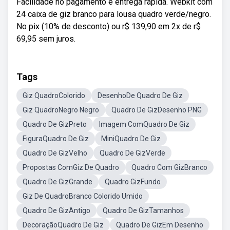
Facilidade no pagamento e entrega rápida. Webkit com
24 caixa de giz branco para lousa quadro verde/negro.
No pix (10% de desconto) ou r$ 139,90 em 2x de r$
69,95 sem juros.
Tags
Giz QuadroColorido
DesenhoDe Quadro De Giz
Giz QuadroNegro Negro
Quadro De GizDesenho PNG
Quadro De GizPreto
Imagem ComQuadro De Giz
FiguraQuadro De Giz
MiniQuadro De Giz
Quadro De GizVelho
Quadro De GizVerde
Propostas ComGiz De Quadro
Quadro Com GizBranco
Quadro De GizGrande
Quadro GizFundo
Giz De QuadroBranco Colorido Umido
Quadro De GizAntigo
Quadro De GizTamanhos
DecoraçãoQuadro De Giz
Quadro De GizEm Desenho