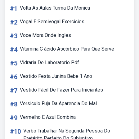
#1
Volta As Aulas Turma Da Monica
#2
Vogal E Semivogal Exercicios
#3
Voce Mora Onde Ingles
#4
Vitamina C ácido Ascórbico Para Que Serve
#5
Vidraria De Laboratorio Pdf
#6
Vestido Festa Junina Bebe 1 Ano
#7
Vestido Fácil De Fazer Para Iniciantes
#8
Versiculo Fuja Da Aparencia Do Mal
#9
Vermelho E Azul Combina
#10
Verbo Trabalhar Na Segunda Pessoa Do
Pretérito Perfeito Do Subjuntivo