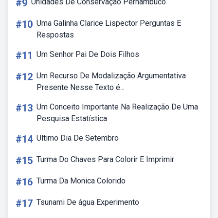
#9
Unidades De Conservação Pernambuco
#10
Uma Galinha Clarice Lispector Perguntas E
Respostas
#11
Um Senhor Pai De Dois Filhos
#12
Um Recurso De Modalização Argumentativa
Presente Nesse Texto é...
#13
Um Conceito Importante Na Realização De Uma
Pesquisa Estatística
#14
Ultimo Dia De Setembro
#15
Turma Do Chaves Para Colorir E Imprimir
#16
Turma Da Monica Colorido
#17
Tsunami De água Experimento