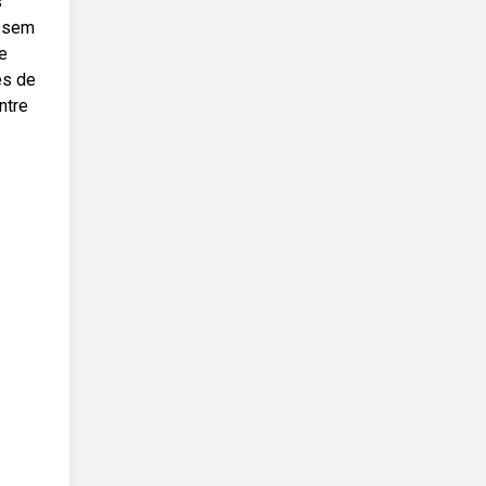
s
o sem
e
es de
ntre