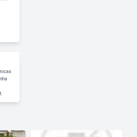
cnicas
inha
.