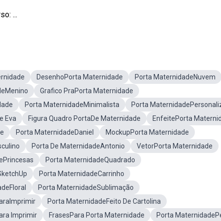
: ...
rnidade
DesenhoPorta Maternidade
Porta MaternidadeNuvem
deMenino
Grafico PraPorta Maternidade
dade
Porta MaternidadeMinimalista
Porta MaternidadePersonali
e Eva
Figura Quadro PortaDe Maternidade
EnfeitePorta Materni
te
Porta MaternidadeDaniel
MockupPorta Maternidade
culino
Porta De MaternidadeAntonio
VetorPorta Maternidade
ePrincesas
Porta MaternidadeQuadrado
SketchUp
Porta MaternidadeCarrinho
deFloral
Porta MaternidadeSublimação
araImprimir
Porta MaternidadeFeito De Cartolina
ra Imprimir
FrasesPara Porta Maternidade
Porta MaternidadeP