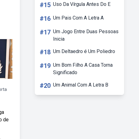
#15
Uso Da Vírgula Antes Do E
#16
Um Pais Com A Letra A
#17
Um Jogo Entre Duas Pessoas
Inicia
#18
Um Deltaedro é Um Poliedro
#19
Um Bom Filho A Casa Torna
Significado
#20
Um Animal Com A Letra B
orta
ga
o de