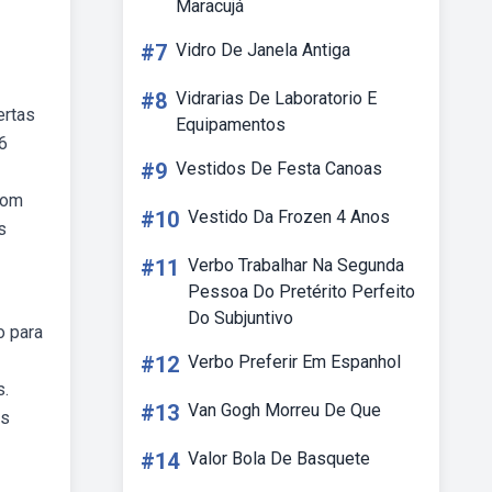
Maracujá
#7
Vidro De Janela Antiga
#8
Vidrarias De Laboratorio E
ertas
Equipamentos
6
#9
Vestidos De Festa Canoas
com
#10
Vestido Da Frozen 4 Anos
s
#11
Verbo Trabalhar Na Segunda
Pessoa Do Pretérito Perfeito
Do Subjuntivo
o para
#12
Verbo Preferir Em Espanhol
s.
#13
Van Gogh Morreu De Que
as
#14
Valor Bola De Basquete