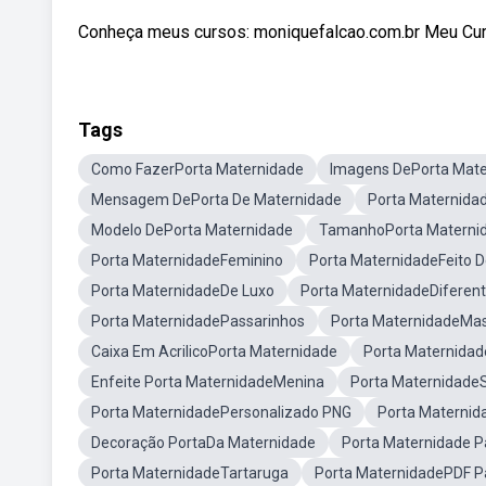
Conheça meus cursos: moniquefalcao.com.br Meu Curso
Tags
Como FazerPorta Maternidade
Imagens DePorta Mate
Mensagem DePorta De Maternidade
Porta Maternida
Modelo DePorta Maternidade
TamanhoPorta Materni
Porta MaternidadeFeminino
Porta MaternidadeFeito D
Porta MaternidadeDe Luxo
Porta MaternidadeDiferen
Porta MaternidadePassarinhos
Porta MaternidadeMas
Caixa Em AcrilicoPorta Maternidade
Porta Maternidad
Enfeite Porta MaternidadeMenina
Porta Maternidade
Porta MaternidadePersonalizado PNG
Porta Maternida
Decoração PortaDa Maternidade
Porta Maternidade P
Porta MaternidadeTartaruga
Porta MaternidadePDF Pa