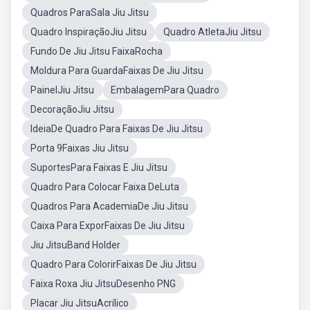
Quadros ParaSala Jiu Jitsu
Quadro InspiraçãoJiu Jitsu
Quadro AtletaJiu Jitsu
Fundo De Jiu Jitsu FaixaRocha
Moldura Para GuardaFaixas De Jiu Jitsu
PainelJiu Jitsu
EmbalagemPara Quadro
DecoraçãoJiu Jitsu
IdeiaDe Quadro Para Faixas De Jiu Jitsu
Porta 9Faixas Jiu Jitsu
SuportesPara Faixas E Jiu Jitsu
Quadro Para Colocar Faixa DeLuta
Quadros Para AcademiaDe Jiu Jitsu
Caixa Para ExporFaixas De Jiu Jitsu
Jiu JitsuBand Holder
Quadro Para ColorirFaixas De Jiu Jitsu
Faixa Roxa Jiu JitsuDesenho PNG
Placar Jiu JitsuAcrílico