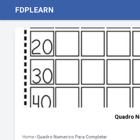
FDPLEARN
Quadro Nu
Home
>
Quadro Numerico Para Completar