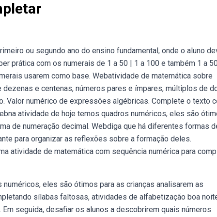
pletar
rimeiro ou segundo ano do ensino fundamental, onde o aluno de
er prática com os numerais de 1 a 50 | 1 a 100 e também 1 a 50
numerais usarem como base. Webatividade de matemática sobre
e dezenas e centenas, números pares e ímpares, múltiplos de do
o. Valor numérico de expressões algébricas. Complete o texto 
Webna atividade de hoje temos quadros numéricos, eles são óti
tema de numeração decimal. Webdiga que há diferentes formas d
te para organizar as reflexões sobre a formação deles.
ma atividade de matemática com sequência numérica para comp
s numéricos, eles são ótimos para as crianças analisarem as
etando sílabas faltosas, atividades de alfabetização boa noit
 Em seguida, desafiar os alunos a descobrirem quais números