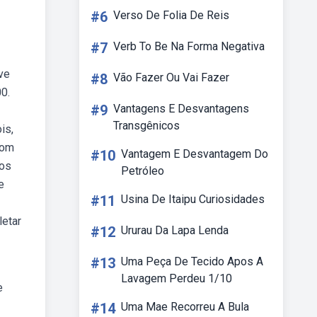
#6
Verso De Folia De Reis
#7
Verb To Be Na Forma Negativa
ve
#8
Vão Fazer Ou Vai Fazer
0.
#9
Vantagens E Desvantagens
Transgênicos
is,
com
#10
Vantagem E Desvantagem Do
mos
Petróleo
e
#11
Usina De Itaipu Curiosidades
letar
#12
Ururau Da Lapa Lenda
#13
Uma Peça De Tecido Apos A
Lavagem Perdeu 1/10
e
#14
Uma Mae Recorreu A Bula