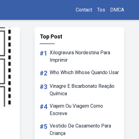
Contact
Tos
DMCA
Top Post
#1
Xilogravura Nordestina Para
Imprimir
#2
Who Which Whose Quando Usar
#3
Vinagre E Bicarbonato Reação
Química
#4
Viajem Ou Viagem Como
Escreve
#5
Vestido De Casamento Para
Criança