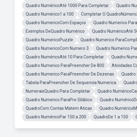
Quadro NuméricoAté 1000 Para Completar
Quadro Nu
Quadro Numérico1 a 100
Completar O QuadroNúmeri
Quadro NumericoCom Espaços
Quadro Numerico Par
Exemplos DeQuadro Numérico
Quadro NuméricoAté 5
Quadro NumericoPuzzle
Quadro Numerico ParaCompl
Quadro NumericoCom Numero 3
Quadro Numerico Par
Quadro NuméricoAté 10 Para Completar
Quadro Nume
Quadro Numerico ParaPreencher De 800
Atividades 
Quadro Numerico ParaPreencher De Dezenas
Quadro
Tabela ParaPreencher De Sequencia Numerica
Quadro
NumeraisQuadro Para Completar
Quadro NuméricoCa
Quadro Numerico ParaPre Silábico
Quadro NuméricoDe
QuadroCom Contas Matem Aticas
Quadro NuméricoMú
Quadro NuméricoPar 150 a 200
QuadroDe 1 a 150