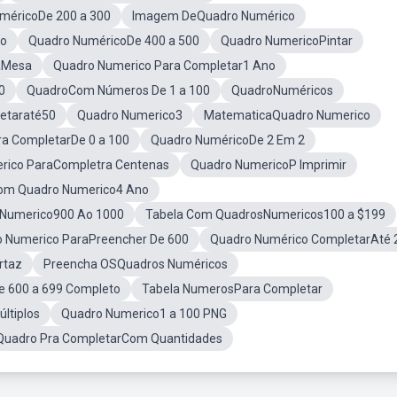
méricoDe 200 a 300
Imagem DeQuadro Numérico
co
Quadro NuméricoDe 400 a 500
Quadro NumericoPintar
aMesa
Quadro Numerico Para Completar1 Ano
0
QuadroCom Números De 1 a 100
QuadroNuméricos
etaraté50
Quadro Numerico3
MatematicaQuadro Numerico
a CompletarDe 0 a 100
Quadro NuméricoDe 2 Em 2
rico ParaCompletra Centenas
Quadro NumericoP Imprimir
Com Quadro Numerico4 Ano
 Numerico900 Ao 1000
Tabela Com QuadrosNumericos100 a $199
 Numerico ParaPreencher De 600
Quadro Numérico CompletarAté 
rtaz
Preencha OSQuadros Numéricos
 600 a 699 Completo
Tabela NumerosPara Completar
ltiplos
Quadro Numerico1 a 100 PNG
Quadro Pra CompletarCom Quantidades