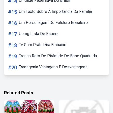
#14
Unidade Federativa Do Brasil
#15
Um Texto Sobre A Importância Da Família
#16
Um Personagem Do Folclore Brasileiro
#17
Uemg Lista De Espera
#18
Tv Com Prateleira Embaixo
#19
Tronco Reto De Pirâmide De Base Quadrada.
#20
Transgenia Vantagens E Desvantagens
Related Posts