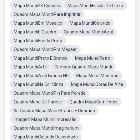
Mapa Mundi4K Cidades
Mapa MundiEscala De Cinza
Quadro Mapa MundiPara Imprimir
Mapa MundiEm Mosaico
Mapa MundiColorido
Mapa MundiE Quadro
Quadro Mapa MundiAzul
Mapa MundiFundo Preto
Quadro Mapa MundiPra Mapear
Mapa MundiPreto E Brenco
Mapa MundiRetro
Mapa MundiArte
ComprarQuadro Mapa Mundi
Mapa MundiAzul Branco HD
Mapa MundiModerno
Mapa MundiNa Cor Cinza
Mapa MundiObras De Arte
Quadro Mapa MundiPin Para Parede
Quadro MundiDe Parece
Quadro MapaCom Fotos
Kit Quadro Mapa MundiBranco E Dourado
Imagem Mapa MundiImpressão
Quadro Mapa MundiImaginarium
Mapa MundiColorido Desenhado