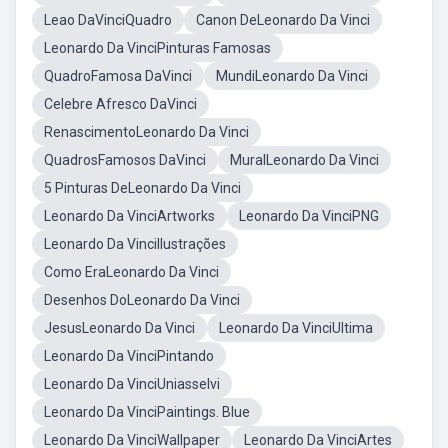
Leao DaVinciQuadro
Canon DeLeonardo Da Vinci
Leonardo Da VinciPinturas Famosas
QuadroFamosa DaVinci
MundiLeonardo Da Vinci
Celebre Afresco DaVinci
RenascimentoLeonardo Da Vinci
QuadrosFamosos DaVinci
MuralLeonardo Da Vinci
5 Pinturas DeLeonardo Da Vinci
Leonardo Da VinciArtworks
Leonardo Da VinciPNG
Leonardo Da VinciIlustrações
Como EraLeonardo Da Vinci
Desenhos DoLeonardo Da Vinci
JesusLeonardo Da Vinci
Leonardo Da VinciUltima
Leonardo Da VinciPintando
Leonardo Da VinciUniasselvi
Leonardo Da VinciPaintings. Blue
Leonardo Da VinciWallpaper
Leonardo Da VinciArtes