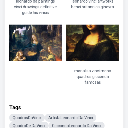
leonardo da paintings
leonardo vinci artworks
vinci drawings definitive
benci britannica ginevra
guide his vincis
monalisa vinci mona
quadros gioconda
famosas
Tags
QuadrosDaVinci
ArtistaLeonardo Da Vinci
QuadroDe DaVinci
GiocondaLeonardo Da Vinci