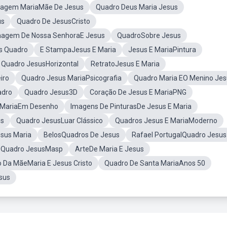
agem MariaMãe De Jesus
Quadro Deus Maria Jesus
us
Quadro De JesusCristo
magem De Nossa SenhoraE Jesus
QuadroSobre Jesus
s Quadro
E StampaJesus E Maria
Jesus E MariaPintura
Quadro JesusHorizontal
RetratoJesus E Maria
iro
Quadro Jesus MariaPsicografia
Quadro Maria EO Menino Jes
adro
Quadro Jesus3D
Coração De Jesus E MariaPNG
 MariaEm Desenho
Imagens De PinturasDe Jesus E Maria
us
Quadro JesusLuar Clássico
Quadros Jesus E MariaModerno
esus Maria
BelosQuadros De Jesus
Rafael PortugalQuadro Jesus
Quadro JesusMasp
ArteDe Maria E Jesus
 Da MãeMaria E Jesus Cristo
Quadro De Santa MariaAnos 50
sus