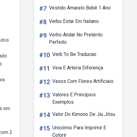
#7
Vestido Amarelo Bebê 1 Ano
#8
Verbo Estar Em Italiano
#9
Verbo Andar No Pretérito
dutos
Perfeito
#10
Verb To Be Traducao
rado
e
#11
Veia E Arteria Diferença
ara
#12
Vasos Com Flores Artificiais
#13
Valores E Princípios
Exemplos
es em
#14
Valor Do Kimono De Jiu Jitsu
#15
Unicórnio Para Imprimir E
 com 2
Colorir