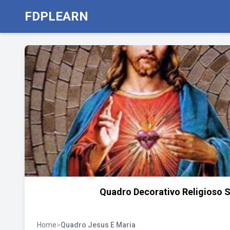
FDPLEARN
Quadro Decorativo Religioso 
Home
>
Quadro Jesus E Maria