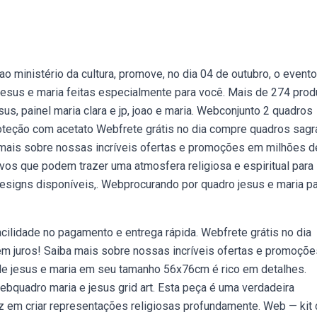
ao ministério da cultura, promove, no dia 04 de outubro, o evento
 jesus e maria feitas especialmente para você. Mais de 274 pro
us, painel maria clara e jp, joao e maria. Webconjunto 2 quadros
oteção com acetato Webfrete grátis no dia compre quadros sag
 mais sobre nossas incríveis ofertas e promoções em milhões d
vos que podem trazer uma atmosfera religiosa e espiritual para
esigns disponíveis,. Webprocurando por quadro jesus e maria p
acilidade no pagamento e entrega rápida. Webfrete grátis no dia
em juros! Saiba mais sobre nossas incríveis ofertas e promoçõ
e jesus e maria em seu tamanho 56x76cm é rico em detalhes.
bquadro maria e jesus grid art. Esta peça é uma verdadeira
ez em criar representações religiosas profundamente. Web — kit