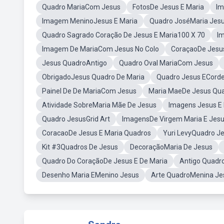
Quadro MariaCom Jesus
FotosDe Jesus E Maria
Im
Imagem MeninoJesus E Maria
Quadro JoséMaria Jes
Quadro Sagrado Coração De Jesus E Maria100 X 70
I
Imagem De MariaCom Jesus No Colo
CoraçaoDe Jesu
Jesus QuadroAntigo
Quadro Oval MariaCom Jesus
ObrigadoJesus Quadro De Maria
Quadro Jesus ECorde
Painel De De MariaCom Jesus
Maria MaeDe Jesus Qu
Atividade SobreMaria Mãe De Jesus
Imagens Jesus E
Quadro JesusGrid Art
ImagensDe Virgem Maria E Jes
CoracaoDe Jesus E Maria Quadros
Yuri LevyQuadro J
Kit #3Quadros De Jesus
DecoraçãoMaria De Jesus
Quadro Do CoraçãoDe Jesus E De Maria
Antigo Quadro
Desenho Maria EMenino Jesus
Arte QuadroMenina Je