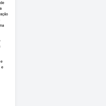
 de
a
ração
m
uma
e
s
 e
 e