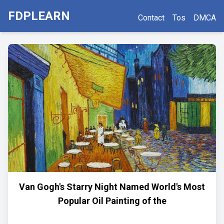
FDPLEARN
Contact
Tos
DMCA
Van Gogh's Starry Night Named World's Most
Popular Oil Painting of the