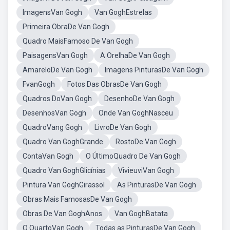
ImagensVan Gogh
Van GoghEstrelas
Primeira ObraDe Van Gogh
Quadro MaisFamoso De Van Gogh
PaisagensVan Gogh
A OrelhaDe Van Gogh
AmareloDe Van Gogh
Imagens PinturasDe Van Gogh
FvanGogh
Fotos Das ObrasDe Van Gogh
Quadros DoVan Gogh
DesenhoDe Van Gogh
DesenhosVan Gogh
Onde Van GoghNasceu
QuadroVang Gogh
LivroDe Van Gogh
Quadro Van GoghGrande
RostoDe Van Gogh
ContaVan Gogh
O ÚltimoQuadro De Van Gogh
Quadro Van GoghGlicínias
VivieuviVan Gogh
Pintura Van GoghGirassol
As PinturasDe Van Gogh
Obras Mais FamosasDe Van Gogh
Obras De Van GoghAnos
Van GoghBatata
O QuartoVan Gogh
Todas as PinturasDe Van Gogh