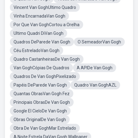
Vincent Van GoghUltimo Quadro
Vinha EncarnadaVan Gogh
Por Que Van GoghCortou a Orelha
Ultimo Quadri DiVan Gogh
Quadros DeParede Van Gogh
O SemeadorVan Gogh
Céu EstreladoVan Gogh
Quadro CastanheirasDe Van Gogh
Van GoghCópias De Quadros
A APIDe Van Gogh
Quadros De Van GoghPixelizado
Papéis DeParede Van Gogh
Quadro Van GoghAZL
Quantas ObrasVan Gogh Fez
Principais ObrasDe Van Gogh
Google El CieloDe Van Gogh
Obras OriginalDe Van Gogh
Obra De Van GoghMar Estrelado
A Noite Estrela DaVan Gogh Wallpaper