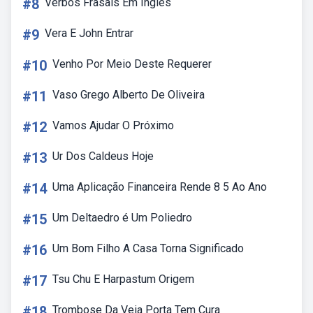
#8
Verbos Frasais Em Ingles
#9
Vera E John Entrar
#10
Venho Por Meio Deste Requerer
#11
Vaso Grego Alberto De Oliveira
#12
Vamos Ajudar O Próximo
#13
Ur Dos Caldeus Hoje
#14
Uma Aplicação Financeira Rende 8 5 Ao Ano
#15
Um Deltaedro é Um Poliedro
#16
Um Bom Filho A Casa Torna Significado
#17
Tsu Chu E Harpastum Origem
#18
Trombose Da Veia Porta Tem Cura