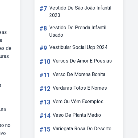
#7
Vestido De São João Infantil
2023
#8
Vestido De Prenda Infantil
sas
Usado
a
#9
Vestibular Social Ucp 2024
es de
uras
#10
Versos De Amor E Poesias
#11
Verso De Morena Bonita
s
#12
Verduras Fotos E Nomes
#13
Vem Ou Vêm Exemplos
ura
#14
Vaso De Planta Medio
so no
#15
Variegata Rosa Do Deserto
ivo