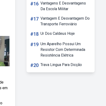
#16
Vantagens E Desvantagens
Da Escola Militar
#17
Vantagem E Desvantagem Do
Transporte Ferroviário
#18
Ur Dos Caldeus Hoje
#19
Um Aparelho Possui Um
Resistor Com Determinada
Resistência Elétrica
#20
Trava Lingua Para Dicção
 de
es em
ro