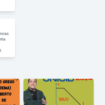
cnicas
inha
.