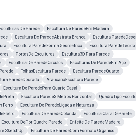
Esculturas De Parede
Escultura De ParedeEm Madeira
rede
Escultura De ParedeAbstrata Branca
Escultura ParedeDes
ura
Escultura ParedeForma Geometrica
Escultura ParedeTecido
dros
PortasDe Esculturas
Escultura3D Para Parede
e
Escultura De ParedeCírculos
Esculturas De ParedeEm Aço
 Parede
FolhasEscultura Parede
Escultura ParedeQuarto
ltura ParedeDourada
AraucariaEscultura Parede
Escultura De ParedePara Quarto Casal
dePreta
Escultura Parede3 Metros Horizontal
QuadroTipo Escult
m Ferro
Escultura De ParedeLigada a Natureza
deEletro
Escultura De ParedeColorida
Escultura Clara DeParete
Escultura DeFlor Quadro Parede
Enfeite De ParedeMadeira
ore SketchUp
Escultura De ParedeCom Formato Orgânico