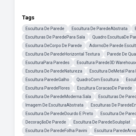
Tags
Escultura De Parede
Escultura De ParedeAbstrata
Esculturas De ParedePara Sala
Quadro EscultuaDe Pa
Escultura DeCorpo De Parede
AdornoDe Parede Escult
Escultura De ParedeHorizontal Textura
Parede De Qua
EsculturaPara Paredes
Escultura Parede3D Warehous
Escultura De ParedeNatureza
Escultura DeMetal Para
Escultura ParedeGalho
QuadroCom Escultura
Escu
Escultura ParedeFlores
Escultura CoracaoDe Parede
Escultura De ParedeModerna Sala
Esculturas De Pare
Imagem De EsculturaAbstrata
Esculturas De ParedeE
Escultura De ParedeDourdo E Preto
Escultura De Pare
DecoraçãoDe Parede
Escultura De ParedeSoulsplat
Escultura De ParedeFolha Pavini
Escultura ParedeArv