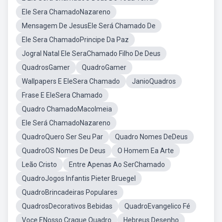
Ele Sera ChamadoNazareno
Mensagem De JesusEle Será Chamado De
Ele Sera ChamadoPrincipe Da Paz
Jogral Natal Ele SeraChamado Filho De Deus
QuadrosGamer
QuadroGamer
Wallpapers E EleSera Chamado
JanioQuadros
Frase E EleSera Chamado
Quadro ChamadoMacolmeia
Ele Será ChamadoNazareno
QuadroQuero Ser Seu Par
Quadro Nomes DeDeus
QuadroOS Nomes De Deus
O Homem Ea Arte
Leão Cristo
Entre Apenas Ao SerChamado
QuadroJogos Infantis Pieter Bruegel
QuadroBrincadeiras Populares
QuadrosDecorativos Bebidas
QuadroEvangelico Fé
Voce ENosso Craque Quadro
Hebreus Desenho