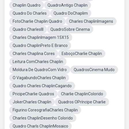
Chaplin Quadro
QuadroAntigo Chaplin
Quadro Do Charles
Quadro DoChaplim
FotoCharlie Chaplin Quadro
Charles ChaplinImagens
Quadro CharlesIII
QuadroSobre Cinema
Charles ChaplinImagem 15X15
Quadro ChaplinPreto E Branco
Charles Chaplina Cores
EsboçoCharlie Chaplin
Leitura ComCharles Chaplin
Moldura De QuadroCom Vidro
QuadrosCinema Mudo
O VagabundoCharles Chaplin
Quadro Charles ChaplinCagando
PricipeCharlie Quadros
Charlie ChaplinColorido
JokerCharles Chaplin
Quadros OPríncipe Charlie
Figurino CoreografiaCharles Chaplin
Charles ChaplinDesenho Colorido
Quadro Charls ChaplinMosaico