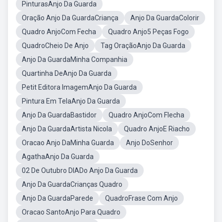
PinturasAnjo Da Guarda
Oração Anjo Da GuardaCriança
Anjo Da GuardaColorir
Quadro AnjoCom Fecha
Quadro Anjo5 Peças Fogo
QuadroCheio De Anjo
Tag OraçãoAnjo Da Guarda
Anjo Da GuardaMinha Companhia
Quartinha DeAnjo Da Guarda
Petit Editora ImagemAnjo Da Guarda
Pintura Em TelaAnjo Da Guarda
Anjo Da GuardaBastidor
Quadro AnjoCom Flecha
Anjo Da GuardaArtista Nicola
Quadro AnjoE Riacho
Oracao Anjo DaMinha Guarda
Anjo DoSenhor
AgathaAnjo Da Guarda
02 De Outubro DIADo Anjo Da Guarda
Anjo Da GuardaCrianças Quadro
Anjo Da GuardaParede
QuadroFrase Com Anjo
Oracao SantoAnjo Para Quadro