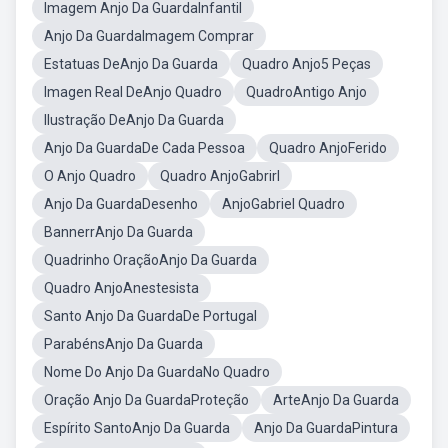
Imagem Anjo Da GuardaInfantil
Anjo Da GuardaImagem Comprar
Estatuas DeAnjo Da Guarda
Quadro Anjo5 Peças
Imagen Real DeAnjo Quadro
QuadroAntigo Anjo
Ilustração DeAnjo Da Guarda
Anjo Da GuardaDe Cada Pessoa
Quadro AnjoFerido
O Anjo Quadro
Quadro AnjoGabrirl
Anjo Da GuardaDesenho
AnjoGabriel Quadro
BannerrAnjo Da Guarda
Quadrinho OraçãoAnjo Da Guarda
Quadro AnjoAnestesista
Santo Anjo Da GuardaDe Portugal
ParabénsAnjo Da Guarda
Nome Do Anjo Da GuardaNo Quadro
Oração Anjo Da GuardaProteção
ArteAnjo Da Guarda
Espírito SantoAnjo Da Guarda
Anjo Da GuardaPintura