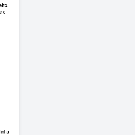
ito.
res
linha