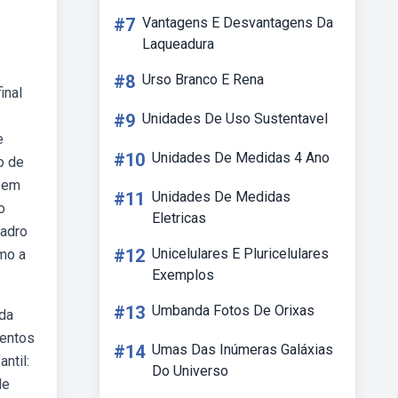
#7
Vantagens E Desvantagens Da
Laqueadura
#8
Urso Branco E Rena
inal
#9
Unidades De Uso Sustentavel
e
#10
Unidades De Medidas 4 Ano
o de
o em
#11
Unidades De Medidas
o
Eletricas
uadro
#12
Unicelulares E Pluricelulares
omo a
Exemplos
#13
Umbanda Fotos De Orixas
 da
mentos
#14
Umas Das Inúmeras Galáxias
ntil:
Do Universo
de