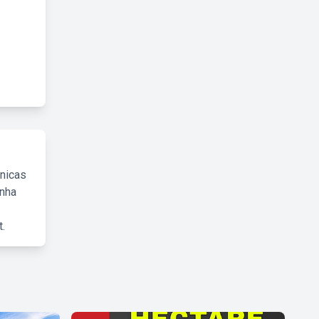
cnicas
inha
.