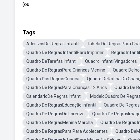
(ou ...
Tags
AdesivosDe Regras Infantil
Tabela De RegrasPara Cri
Quadro De Regras InfantilPara Imprimir
Regras Infant
Quadro DeTarefas Infantil
Quadro InfantilVingadores
Quadro De RegrasPara Crianças Menino
Quadro DeInce
Quadro Das RegrasCriança
Quadro DeRotina Da Crian
Quadro De RegrasPara Crianças 12 Anos
Quadro De Re
CalendarioDe Regras Infantil
ModeloQuadro De Regra
Quadro De RegrasEducação Infantil
Quadro De Regras
Quadro De RegrasDo Lorenzo
Quadro De RegrasImag
Quadro De RegrasMenina Marcha
Quadro De Regras In
Quadro De RegrasPara Para Adolecentes
Quadro DeMe