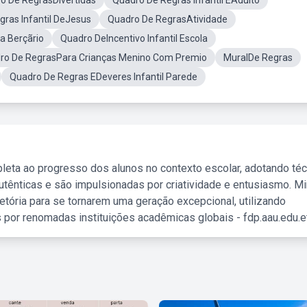
o De RegrasDivertidas
Quadro De Regras Infantil EAdulto
ras Infantil DeJesus
Quadro De RegrasAtividade
a Berçãrio
Quadro DeIncentivo Infantil Escola
ro De RegrasPara Crianças Menino Com Premio
MuralDe Regras
Quadro De Regras EDeveres Infantil Parede
leta ao progresso dos alunos no contexto escolar, adotando té
tênticas e são impulsionadas por criatividade e entusiasmo. M
etória para se tornarem uma geração excepcional, utilizando
 por renomadas instituições acadêmicas globais - fdp.aau.edu.et