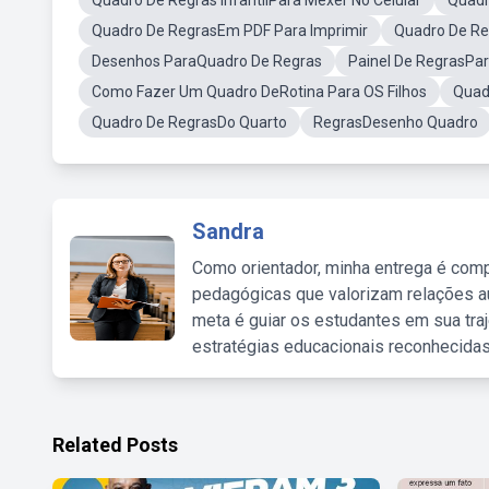
Quadro De Regras InfantilPara Mexer No Celular
Quadr
Quadro De RegrasEm PDF Para Imprimir
Quadro De Reg
Desenhos ParaQuadro De Regras
Painel De RegrasPar
Como Fazer Um Quadro DeRotina Para OS Filhos
Quad
Quadro De RegrasDo Quarto
RegrasDesenho Quadro
Sandra
Como orientador, minha entrega é comp
pedagógicas que valorizam relações au
meta é guiar os estudantes em sua traj
estratégias educacionais reconhecidas
Related Posts