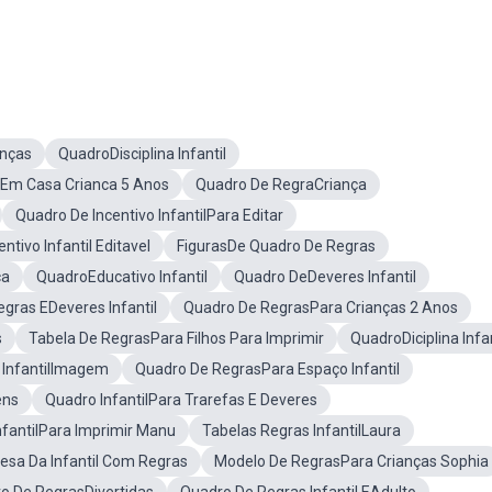
anças
QuadroDisciplina Infantil
ilEm Casa Crianca 5 Anos
Quadro De RegraCriança
Quadro De Incentivo InfantilPara Editar
ntivo Infantil Editavel
FigurasDe Quadro De Regras
ça
QuadroEducativo Infantil
Quadro DeDeveres Infantil
gras EDeveres Infantil
Quadro De RegrasPara Crianças 2 Anos
s
Tabela De RegrasPara Filhos Para Imprimir
QuadroDiciplina Infan
 InfantilImagem
Quadro De RegrasPara Espaço Infantil
ens
Quadro InfantilPara Trarefas E Deveres
fantilPara Imprimir Manu
Tabelas Regras InfantilLaura
sa Da Infantil Com Regras
Modelo De RegrasPara Crianças Sophia