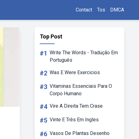
Contact
Tos
DMCA
Top Post
#1
Write The Words - Tradução Em
Português
#2
Was E Were Exercicios
#3
Vitaminas Essenciais Para O
Corpo Humano
#4
Vire A Direita Tem Crase
#5
Vinte E Três Em Ingles
#6
Vasos De Plantas Desenho