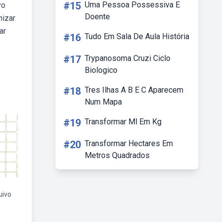
#15
Uma Pessoa Possessiva E
vo
Doente
nizar
ar
#16
Tudo Em Sala De Aula História
#17
Trypanosoma Cruzi Ciclo
Biologico
#18
Tres Ilhas A B E C Aparecem
Num Mapa
#19
Transformar Ml Em Kg
#20
Transformar Hectares Em
Metros Quadrados
uivo