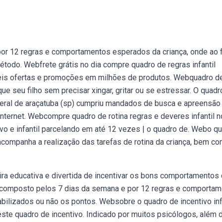
r 12 regras e comportamentos esperados da criança, onde ao f
étodo. Webfrete grátis no dia compre quadro de regras infantil
veis ofertas e promoções em milhões de produtos. Webquadro d
ue seu filho sem precisar xingar, gritar ou se estressar. O quadr
deral de araçatuba (sp) cumpriu mandados de busca e apreensã
internet. Webcompre quadro de rotina regras e deveres infantil n
ivo e infantil parcelando em até 12 vezes | o quadro de. Webo q
e acompanha a realização das tarefas de rotina da criança, bem c
ra educativa e divertida de incentivar os bons comportamentos
 composto pelos 7 dias da semana e por 12 regras e comporta
abilizados ou não os pontos. Websobre o quadro de incentivo infa
este quadro de incentivo. Indicado por muitos psicólogos, além 