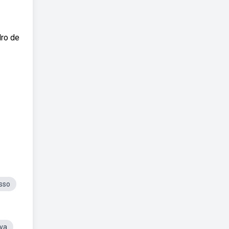
dro de
sso
va