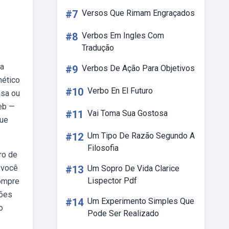
#7
Versos Que Rimam Engraçados
#8
Verbos Em Ingles Com
Tradução
ba
#9
Verbos De Ação Para Objetivos
nético
#10
Verbo En El Futuro
asa ou
eb —
#11
Vai Toma Sua Gostosa
que
!
#12
Um Tipo De Razão Segundo A
Filosofia
ro de
 você
#13
Um Sopro De Vida Clarice
Lispector Pdf
compre
hões
#14
Um Experimento Simples Que
o
Pode Ser Realizado