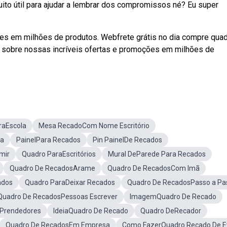
to útil para ajudar a lembrar dos compromissos né? Eu super
es em milhões de produtos. Webfrete grátis no dia compre qua
is sobre nossas incríveis ofertas e promoções em milhões de
raEscola
Mesa RecadoCom Nome Escritório
na
PainelPara Recados
Pin PainelDe Recados
mir
Quadro ParaEscritórios
Mural DeParede Para Recados
Quadro De RecadosArame
Quadro De RecadosCom Imã
ados
Quadro ParaDeixar Recados
Quadro De RecadosPasso a Pa
Quadro De RecadosPessoas Escrever
ImagemQuadro De Recado
 Prendedores
IdeiaQuadro De Recado
Quadro DeRecador
Quadro De RecadosEm Empresa
Como FazerQuadro Recado De E