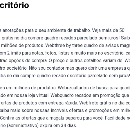
ritório
 anotações para o seu ambiente de trabalho. Veja mais de 50
te grátis no dia compre quadro recados parcelado sem juros! Sai
 milhões de produtos. Webthree by three quadro de avisos mag
m 2 ímãs para notas, fotos, listas e muito mais no escritório, c
utras opções de compra. O preço e outros detalhes variam de. W
adro societário. Não sou contador mas quero abrir uma empresa 
tis no dia compre quadro recado escritorio parcelado sem juros
ões em milhões de produtos. Webresultados de busca para quad
cado em nossa loja virtual. Webquadro recados em promoção que
ertas de produtos com entrega rápida. Webfrete grátis no dia 
 Saiba mais sobre nossas incríveis ofertas e promoções em mil
onfira as ofertas que a magalu separou para você. Facilidade n
rio (administrativo) expira em 34 dias.