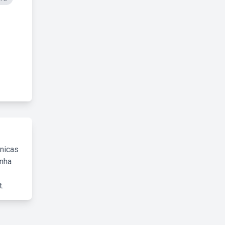
cnicas
inha
.