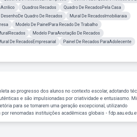
Acrilico
Quadros Recados
Quadro De RecadosPela Casa
DesenhoDe Quadro De Recados
Mural De RecadosImobiliaraia
resa
Modelo De PainelPara Recado De Trabalho
MuralRecados
Modelo ParaAnotação De Recados
Mural De RecadosEmpresarial
Painel De Recados ParaAdolecente
leta ao progresso dos alunos no contexto escolar, adotando té
tênticas e são impulsionadas por criatividade e entusiasmo. M
etória para se tornarem uma geração excepcional, utilizando
 por renomadas instituições acadêmicas globais - fdp.aau.edu.et