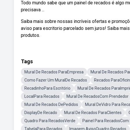
Todo mundo sabe que um painel de recados é algo mui
precisava ...
Saiba mais sobre nossas incríveis ofertas e promoçõ
aviso para escritorio parcelado sem juros! Saiba ma
produtos.
Tags
Mural De Recados ParaEmpresa
Mural De Recados Pa
Como Fazer Um MuralDe Recados
Recados ParaOfici
RecadinhoPara Escritório
Mural De Recados ParaImpri
LocalPara Recados
Mural De RecadosCom Prendedor
Mural De Recados DePedidos
Mural DeVidro Para Rec
DisplayDe Recado
Mural De Recados ParaClientes
Quadro Para RecadosVerde
Painel Para RecadosCom
TabelaPara Recados
Imagem AvisoQuadro Recados