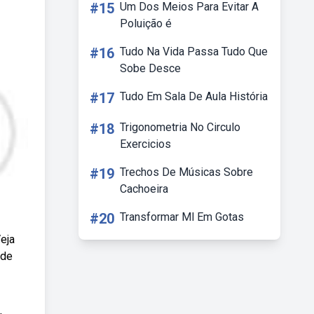
#15
Um Dos Meios Para Evitar A
Poluição é
#16
Tudo Na Vida Passa Tudo Que
Sobe Desce
#17
Tudo Em Sala De Aula História
#18
Trigonometria No Circulo
Exercicios
#19
Trechos De Músicas Sobre
Cachoeira
#20
Transformar Ml Em Gotas
eja
 de