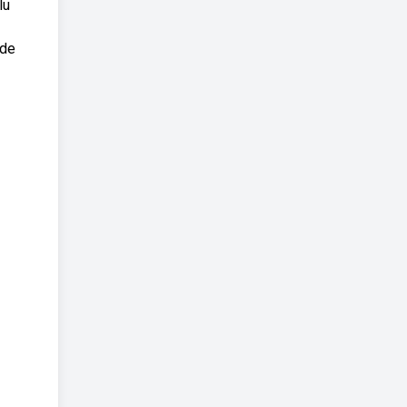
lu
 de