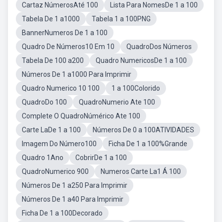
Cartaz NúmerosAté 100
Lista Para NomesDe 1 a 100
Tabela De 1 a1000
Tabela 1 a 100PNG
BannerNumeros De 1 a 100
Quadro De Números10 Em 10
QuadroDos Números
Tabela De 100 a200
Quadro NumericosDe 1 a 100
Números De 1 a1000 Para Imprimir
Quadro Numerico 10 100
1 a 100Colorido
QuadroDo 100
QuadroNumerio Ate 100
Complete O QuadroNúmérico Ate 100
Carte LaDe 1 a 100
Números De 0 a 100ATIVIDADES
Imagem Do Número100
Ficha De 1 a 100%Grande
Quadro 1Ano
CobrirDe 1 a 100
QuadroNumerico 900
Numeros Carte La1 Á 100
Números De 1 a250 Para Imprimir
Números De 1 a40 Para Imprimir
Ficha De 1 a 100Decorado