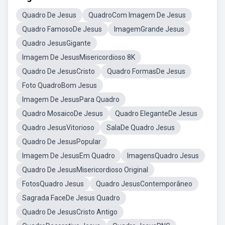
Quadro De Jesus
QuadroCom Imagem De Jesus
Quadro FamosoDe Jesus
ImagemGrande Jesus
Quadro JesusGigante
Imagem De JesusMisericordioso 8K
Quadro De JesusCristo
Quadro FormasDe Jesus
Foto QuadroBom Jesus
Imagem De JesusPara Quadro
Quadro MosaicoDe Jesus
Quadro EleganteDe Jesus
Quadro JesusVitorioso
SalaDe Quadro Jesus
Quadro De JesusPopular
Imagem De JesusEm Quadro
ImagensQuadro Jesus
Quadro De JesusMisericordioso Original
FotosQuadro Jesus
Quadro JesusContemporâneo
Sagrada FaceDe Jesus Quadro
Quadro De JesusCristo Antigo