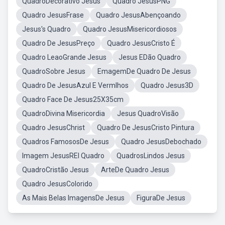
QuadroDecorativo Jesus
Quadro JesusPNG
Quadro JesusFrase
Quadro JesusAbençoando
Jesus's Quadro
Quadro JesusMisericordiosos
Quadro De JesusPreço
Quadro JesusCristo É
Quadro LeaoGrande Jesus
Jesus EDão Quadro
QuadroSobre Jesus
EmagemDe Quadro De Jesus
Quadro De JesusAzul E Vermlhos
Quadro Jesus3D
Quadro Face De Jesus25X35cm
QuadroDivina Misericordia
Jesus QuadroVisão
Quadro JesusChrist
Quadro De JesusCristo Pintura
Quadros FamososDe Jesus
Quadro JesusDebochado
Imagem JesusREI Quadro
QuadrosLindos Jesus
QuadroCristão Jesus
ArteDe Quadro Jesus
Quadro JesusColorido
As Mais Belas ImagensDe Jesus
FiguraDe Jesus