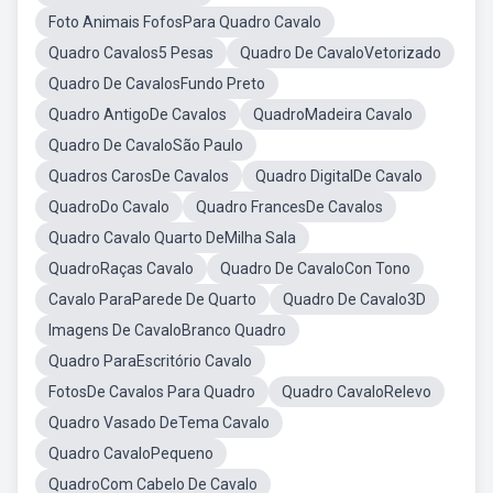
Foto Animais FofosPara Quadro Cavalo
Quadro Cavalos5 Pesas
Quadro De CavaloVetorizado
Quadro De CavalosFundo Preto
Quadro AntigoDe Cavalos
QuadroMadeira Cavalo
Quadro De CavaloSão Paulo
Quadros CarosDe Cavalos
Quadro DigitalDe Cavalo
QuadroDo Cavalo
Quadro FrancesDe Cavalos
Quadro Cavalo Quarto DeMilha Sala
QuadroRaças Cavalo
Quadro De CavaloCon Tono
Cavalo ParaParede De Quarto
Quadro De Cavalo3D
Imagens De CavaloBranco Quadro
Quadro ParaEscritório Cavalo
FotosDe Cavalos Para Quadro
Quadro CavaloRelevo
Quadro Vasado DeTema Cavalo
Quadro CavaloPequeno
QuadroCom Cabelo De Cavalo