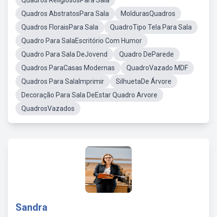
Quadros ReligiososPara Sala
Quadros AbstratosPara Sala
MoldurasQuadros
Quadros FloraisPara Sala
QuadroTipo Tela Para Sala
Quadro Para SalaEscritório Com Humor
Quadro Para Sala DeJovend
Quadro DeParede
Quadros ParaCasas Modernas
QuadroVazado MDF
Quadros Para SalaImprimir
SilhuetaDe Árvore
Decoração Para Sala DeEstar Quadro Arvore
QuadrosVazados
Sandra