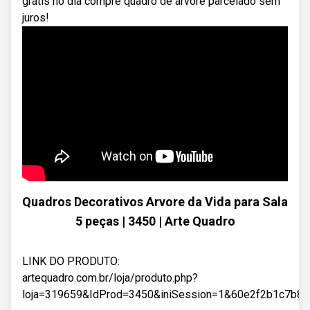
grátis no dia compre quadro de árvore parcelado sem
juros!
Quadros Decorativos Arvore da Vida para Sala
5 peças | 3450 | Arte Quadro
LINK DO PRODUTO:
artequadro.com.br/loja/produto.php?
loja=319659&IdProd=3450&iniSession=1&60e2f2b1c7b88