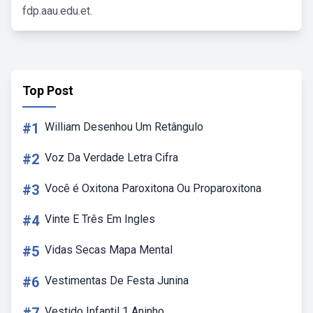
fdp.aau.edu.et.
Top Post
#1
William Desenhou Um Retângulo
#2
Voz Da Verdade Letra Cifra
#3
Você é Oxitona Paroxitona Ou Proparoxitona
#4
Vinte E Três Em Ingles
#5
Vidas Secas Mapa Mental
#6
Vestimentas De Festa Junina
Vestido Infantil 1 Aninho