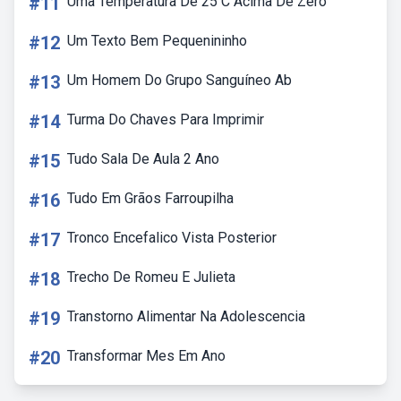
#11
Uma Temperatura De 25 C Acima De Zero
#12
Um Texto Bem Pequenininho
#13
Um Homem Do Grupo Sanguíneo Ab
#14
Turma Do Chaves Para Imprimir
#15
Tudo Sala De Aula 2 Ano
#16
Tudo Em Grãos Farroupilha
#17
Tronco Encefalico Vista Posterior
#18
Trecho De Romeu E Julieta
#19
Transtorno Alimentar Na Adolescencia
#20
Transformar Mes Em Ano