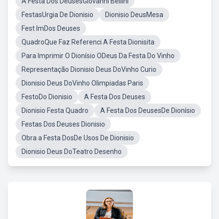
A Festa Dos DeusesGiovanni Bellini
FestasUrgia De Dionisio
Dionisio DeusMesa
Fest ImDos Deuses
QuadroQue Faz Referenci A Festa Dionisita
Para Imprimir O Dionísio ODeus Da Festa Do Vinho
Representação Dionisio Deus DoVinho Curio
Dionisio Deus DoVinho Olimpiadas Paris
FestoDo Dionisio
A Festa Dos Deuses
Dionisio Festa Quadro
A Festa Dos DeusesDe Dionísio
Festas Dos Deuses Dionisio
Obra a Festa DosDe Usos De Dionisio
Dionisio Deus DoTeatro Desenho