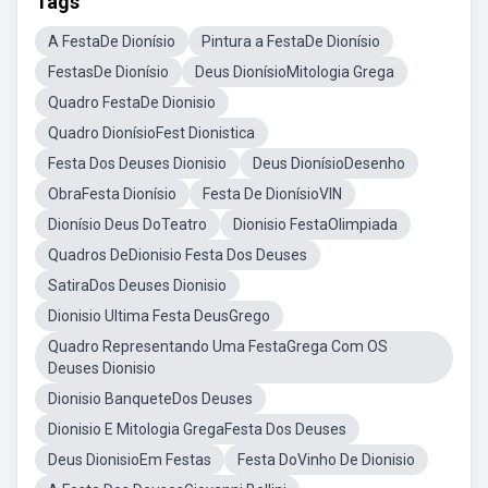
Tags
A FestaDe Dionísio
Pintura a FestaDe Dionísio
FestasDe Dionísio
Deus DionísioMitologia Grega
Quadro FestaDe Dionisio
Quadro DionísioFest Dionistica
Festa Dos Deuses Dionisio
Deus DionísioDesenho
ObraFesta Dionísio
Festa De DionísioVIN
Dionísio Deus DoTeatro
Dionisio FestaOlimpiada
Quadros DeDionisio Festa Dos Deuses
SatiraDos Deuses Dionisio
Dionisio Ultima Festa DeusGrego
Quadro Representando Uma FestaGrega Com OS
Deuses Dionisio
Dionisio BanqueteDos Deuses
Dionisio E Mitologia GregaFesta Dos Deuses
Deus DionisioEm Festas
Festa DoVinho De Dionisio