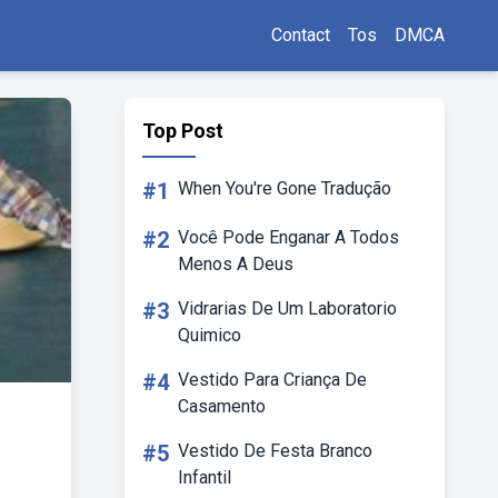
Contact
Tos
DMCA
Top Post
#1
When You're Gone Tradução
#2
Você Pode Enganar A Todos
Menos A Deus
#3
Vidrarias De Um Laboratorio
Quimico
#4
Vestido Para Criança De
Casamento
#5
Vestido De Festa Branco
Infantil