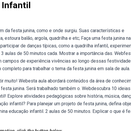
Infantil
gem da festa junina, como e onde surgiu. Suas características e
, estoura balão, argola, quadrilha e etc; Faça uma festa junina na
articipar de danças típicas, como a quadrilha infantil, experimen
 3 aulas de 50 minutos cada. Mostrar a importância das. Webfes
com campos de experiência vivências ao longo dessas festividad
ompleto para trabalhar o tema da festa junina em sala de aula.
tir muito! Webesta aula abordará conteúdos da área de conheci
a festa junina. Será trabalhado também o. Webdescubra 10 ideias
antil! Explore atividades pedagógicas sobre história, música, danç
o infantil? Para planejar um projeto de festa junina, defina obj
ina educação infantil. 2 aulas de 50 minutos. Explicar o que é fe
mation, click the button below.