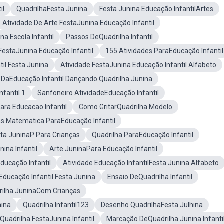
il
QuadrilhaFesta Junina
Festa Junina Educação InfantilArtes
Atividade De Arte FestaJunina Educação Infantil
a Escola Infantil
Passos DeQuadrilha Infantil
FestaJunina Educação Infantil
155 Atividades ParaEducação Infantil
il Festa Junina
Atividade FestaJunina Educação Infantil Alfabeto
 DaEducação Infantil Dançando Quadrilha Junina
fantil 1
Sanfoneiro AtividadeEducação Infantil
ara Educacao Infantil
Como GritarQuadrilha Modelo
as Matematica ParaEducação Infantil
sta JuninaP Para Crianças
Quadrilha ParaEducação Infantil
nina Infantil
Arte JuninaPara Educação Infantil
ducação Infantil
Atividade Educação InfantilFesta Junina Alfabeto
Educação Infantil Festa Junina
Ensaio DeQuadrilha Infantil
rilha JuninaCom Crianças
nina
Quadrilha Infantil123
Desenho QuadrilhaFesta Julhina
Quadrilha FestaJunina Infantil
Marcação DeQuadrilha Junina Infanti