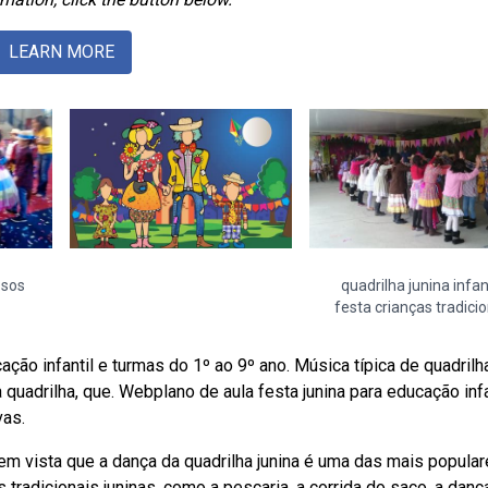
LEARN MORE
ssos
quadrilha junina infant
festa crianças tradicio
ção infantil e turmas do 1º ao 9º ano. Música típica de quadrilh
quadrilha, que. Webplano de aula festa junina para educação infa
vas.
 vista que a dança da quadrilha junina é uma das mais popular
tradicionais juninas, como a pescaria, a corrida do saco, a danç