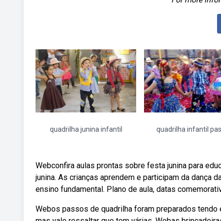
quadrilha junina infantil
quadrilha infantil pa
Webconfira aulas prontas sobre festa junina para educa
junina. As crianças aprendem e participam da dança da 
ensino fundamental. Plano de aula, datas comemorati
Webos passos de quadrilha foram preparados tendo em
mas vale ressaltar que tem várias. Webas brincadeiras 