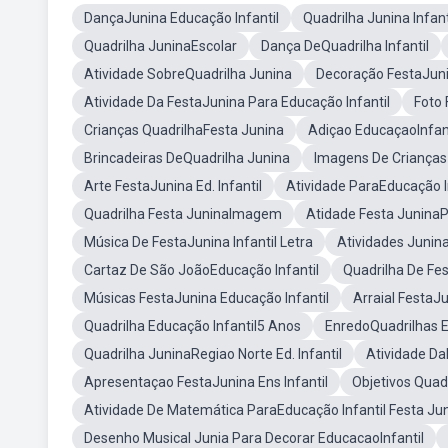
DançaJunina Educação Infantil
Quadrilha Junina Infant
Quadrilha JuninaEscolar
Dança DeQuadrilha Infantil
Atividade SobreQuadrilha Junina
Decoração FestaJunin
Atividade Da FestaJunina Para Educação Infantil
Foto 
Crianças QuadrilhaFesta Junina
Adiçao EducaçaoInfant
Brincadeiras DeQuadrilha Junina
Imagens De Crianças
Arte FestaJunina Ed. Infantil
Atividade ParaEducação In
Quadrilha Festa JuninaImagem
Atidade Festa JuninaP
Música De FestaJunina Infantil Letra
Atividades Junin
Cartaz De São JoãoEducação Infantil
Quadrilha De Fe
Músicas FestaJunina Educação Infantil
Arraial FestaJu
Quadrilha Educação Infantil5 Anos
EnredoQuadrilhas E
Quadrilha JuninaRegiao Norte Ed. Infantil
Atividade Da
Apresentaçao FestaJunina Ens Infantil
Objetivos Quad
Atividade De Matemática ParaEducação Infantil Festa Ju
Desenho Musical Junia Para Decorar EducacaoInfantil