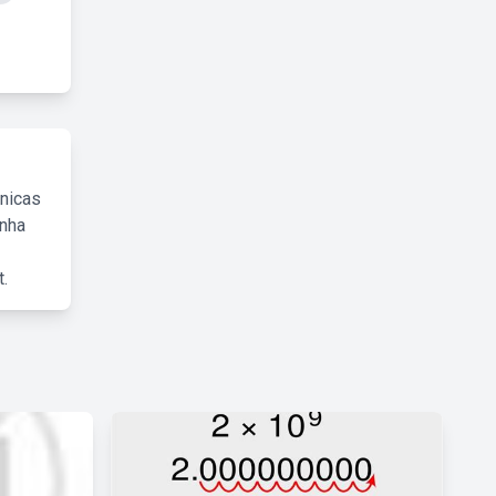
cnicas
inha
.