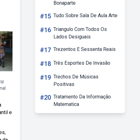
Bonaparte
#15
Tudo Sobre Sala De Aula Arte
#16
Triangulo Com Todos Os
Lados Desiguais
#17
Trezentos E Sessenta Reais
#18
Três Esportes De Invasão
#19
Trechos De Músicas
il
Positivas
nal
#20
Tratamento Da Informação
Matematica
a
ntil e
es,
a da