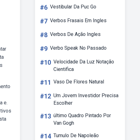
#6
Vestibular Da Puc Go
#7
Verbos Frasais Em Ingles
#8
Verbos De Ação Ingles
#9
Verbo Speak No Passado
tar
ta
#10
Velocidade Da Luz Notação
es
Cientifica
#11
Vaso De Flores Natural
mento
#12
Um Jovem Investidor Precisa
a e.
Escolher
etivos
#13
último Quadro Pintado Por
sta
Van Gogh
#14
Tumulo De Napoleão