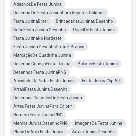
AdesivosDe Festa Junina
Desenho De Festa JuninaPara Imprimir Colorido
Festa JuninaBrasil
BrincadeirasJuninas Desenho
BebeFesta Junina Desenho
PapelDe Festa Junina
Festa JuninaNo Nordeste
Festa Junina DesenhoPreto E Branco
MarcaçãoDe Quadrilha Junina
Desenho CriançaFesta Junina
BalanceFesta Junina
Desenhos Festa JuninaPNG
Atividade DePintar Festa Junina
Festa JuninaClip Art
ArraiáFesta Junina Desenho
Desenhos ColoridosDe Festa Junina
Artes Festa JuninaPara Colorir
Homem Festa JuninaPNG
Menina Junina DesenhoPNG
ImagensDe Festa Junina
Plano DeAula Festa Junina
Arraia JuninoDesenho