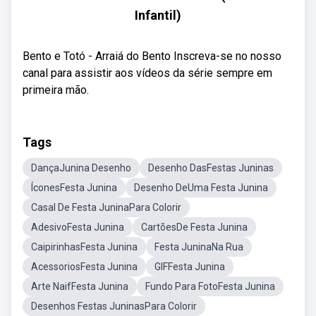
Infantil)
Bento e Totó - Arraiá do Bento Inscreva-se no nosso
canal para assistir aos vídeos da série sempre em
primeira mão.
Tags
DançaJunina Desenho
Desenho DasFestas Juninas
ÍconesFesta Junina
Desenho DeUma Festa Junina
Casal De Festa JuninaPara Colorir
AdesivoFesta Junina
CartõesDe Festa Junina
CaipirinhasFesta Junina
Festa JuninaNa Rua
AcessoriosFesta Junina
GIFFesta Junina
Arte NaifFesta Junina
Fundo Para FotoFesta Junina
Desenhos Festas JuninasPara Colorir