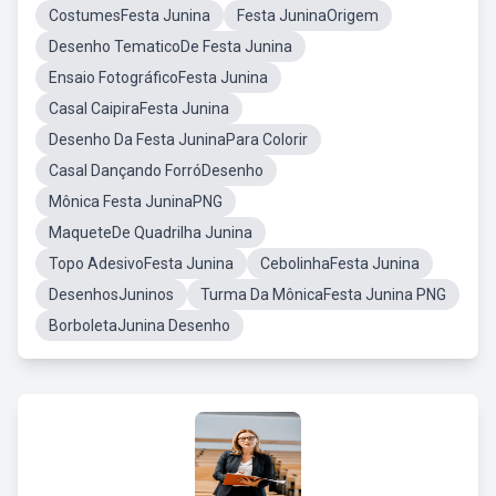
CostumesFesta Junina
Festa JuninaOrigem
Desenho TematicoDe Festa Junina
Ensaio FotográficoFesta Junina
Casal CaipiraFesta Junina
Desenho Da Festa JuninaPara Colorir
Casal Dançando ForróDesenho
Mônica Festa JuninaPNG
MaqueteDe Quadrilha Junina
Topo AdesivoFesta Junina
CebolinhaFesta Junina
DesenhosJuninos
Turma Da MônicaFesta Junina PNG
BorboletaJunina Desenho