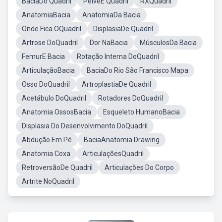
BaciaDo Quadril
PelveE Quadril
RXQuadril
AnatomiaBacia
AnatomiaDa Bacia
Onde Fica OQuadril
DisplasiaDe Quadril
Artrose DoQuadril
Dor NaBacia
MúsculosDa Bacia
FemurE Bacia
Rotação Interna DoQuadril
ArticulaçãoBacia
BaciaDo Rio São Francisco Mapa
Osso DoQuadril
ArtroplastiaDe Quadril
Acetábulo DoQuadril
Rotadores DoQuadril
Anatomia OssosBacia
Esqueleto HumanoBacia
Displasia Do Desenvolvimento DoQuadril
Abdução Em Pé
BaciaAnatomia Drawing
Anatomia Coxa
ArticulaçõesQuadril
RetroversãoDe Quadril
Articulações Do Corpo
Artrite NoQuadril