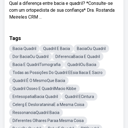
Qual a diferença entre bacia e quadril? *Consulte-se
com um ortopedista de sua confiança* Dra. Rostanda
Meireles CRM ...
Tags
Bacia Quadril
Quadril E Bacia
BaciaOu Quadril
Dor BaciaOu Quadril
DiferencaBacia E Quadril
Bacia E QuadrilTomografia
QuadrilOu Bacia
Todas as Possições Do Quadril EEsia Iliaca E Sacro
Quadril É O MesmoQue Bacia
Quadril Osseo E QuadrilMacio Kibbe
EntesopatiaBacia Quadril
Quadril ECintura
Celerg E DeslorataninaE a Mesma Coisa
RessonanciaQuadril Bacia
Diferentes Olhares Paraa Mesma Coisa