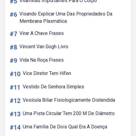
#5
Vitaminas Importantes Para O Corpo
#6
Visando Explicar Uma Das Propriedades Da
Membrana Plasmática
#7
Virar A Chave Frases
#8
Vincent Van Gogh Livro
#9
Vida Na Roça Frases
#10
Vice Diretor Tem Hífen
#11
Vestido De Senhora Simples
#12
Vesícula Biliar Fisiologicamente Distendida
#13
Uma Pista Circular Tem 200 M De Diâmetro
#14
Uma Família De Dois Qual Era A Doença