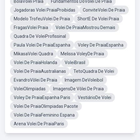
BolaVolei Praia
Fundamentos DoVolei De Praia
Jogadoras Volei PraiaProibidas
ConviteVolei De Praia
Modelo TrofeuVolei De Praia
ShortE De Volei Praia
FragasVolei Praia
Volei De PraiaMostrou Demais
Quadra De VoleiProfissinal
Paula Volei De PraiaEspanha
Voley De PraiaEspanha
MikasaVolei Quadra
Melissa VoleyDe Praia
Volei De PraiaHolanda
VoleiBrasil
Volei De PraiaAustralianas
TetoQuadra De Volei
EvandroVôlei De Praia
Imagem DeVoleibol
VoleiOlimpiadas
ImagensDe Vôlei De Praia
Voley De PraiaEspanha Paris
VestiárioDe Volei
Volei De PraiaOlimpiadas Pacote
Volei De PraiaFeminino Espana
Arena Volei De PraiaParis