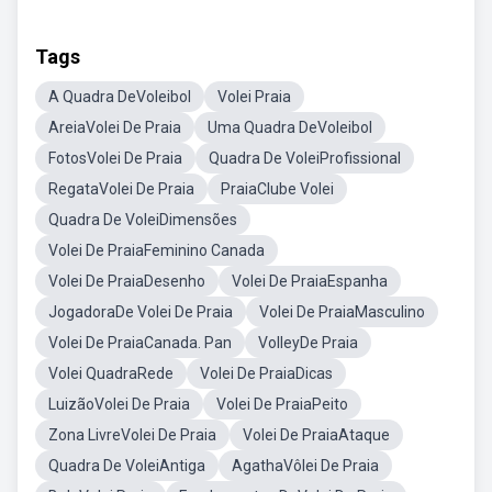
Tags
A Quadra DeVoleibol
Volei Praia
AreiaVolei De Praia
Uma Quadra DeVoleibol
FotosVolei De Praia
Quadra De VoleiProfissional
RegataVolei De Praia
PraiaClube Volei
Quadra De VoleiDimensões
Volei De PraiaFeminino Canada
Volei De PraiaDesenho
Volei De PraiaEspanha
JogadoraDe Volei De Praia
Volei De PraiaMasculino
Volei De PraiaCanada. Pan
VolleyDe Praia
Volei QuadraRede
Volei De PraiaDicas
LuizãoVolei De Praia
Volei De PraiaPeito
Zona LivreVolei De Praia
Volei De PraiaAtaque
Quadra De VoleiAntiga
AgathaVôlei De Praia