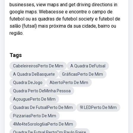
businesses, view maps and get driving directions in
google maps. Webacesse e encontre o campo de
futebol ou as quadras de futebol society e futebol de
salão (futsal) mais próxima da sua cidade, bairro ou
região.
Tags
CabeleireirosPerto De Mim
A Quadra DeFutsal
A Quadra DeBasquete
GráficasPerto De Mim
Quadra DeJogo
AbertoPerto De Mim
Quadra Perto DeMinha Pessoa
AçouguePerto De Mim
Quadras De FutsalPerto De Mim
9I LEDPerto De Mim
PizzariasPerto De Mim
4Me4te5orolog6iaPerto De Mim
Quadra De Futsal PertoCm Paulo Freire