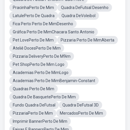
PracinhaPerto De Mim
Quadra DeFutsal Desenho
LatulePerto De Quadra
Quadra DeVoleibol
Fica Perto Perto De MimDesenho
Gráfica Perto De MimChacara Santo Antonio
Pet LovePerto De Mim
Pizzaria Perto De MimAberta
Ateliê DocesPerto De Mim
Pizzaria DeliveryPerto De M9im
Pet ShopPerto De Mim Logo
Academias Perto De MimLogo
Academias Perto De MimBenjamin-Constant
Quadras Perto De Mim
Quadra De BasquetePerto De Mim
Fundo Quadra DeFutsal
Quadra DeFutsal 3D
PizzariaPerto De Mim
MercadosPerto De Mim
Imprimir BannerPerto De Mim
Faixas E BannersPerto De Mim