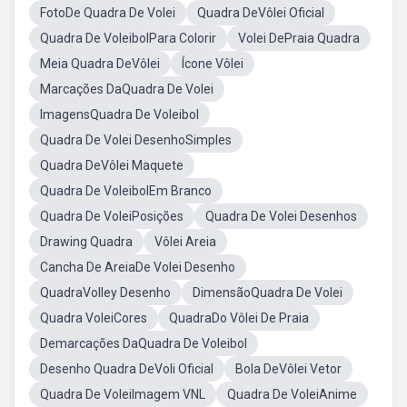
FotoDe Quadra De Volei
Quadra DeVôlei Oficial
Quadra De VoleibolPara Colorir
Volei DePraia Quadra
Meia Quadra DeVôlei
Ícone Vôlei
Marcações DaQuadra De Volei
ImagensQuadra De Voleibol
Quadra De Volei DesenhoSimples
Quadra DeVôlei Maquete
Quadra De VoleibolEm Branco
Quadra De VoleiPosições
Quadra De Volei Desenhos
Drawing Quadra
Vôlei Areia
Cancha De AreiaDe Volei Desenho
QuadraVolley Desenho
DimensãoQuadra De Volei
Quadra VoleiCores
QuadraDo Vôlei De Praia
Demarcações DaQuadra De Voleibol
Desenho Quadra DeVoli Oficial
Bola DeVôlei Vetor
Quadra De VoleiImagem VNL
Quadra De VoleiAnime