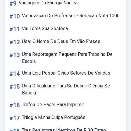
#9
Vantagem Da Energia Nuclear
#10
Valorização Do Professor - Redação Nota 1000
#11
Vai Toma Sua Gostosa
#12
Usar O Nome De Deus Em Vão Frases
#13
Uma Reportagem Pequena Para Trabalho De
Escola
#14
Uma Loja Possui Cinco Setores De Vendas
#15
Uma Dificuldade Para Se Definir Ciência Se
Baseia
#16
Troféu De Papel Para Imprimir
#17
Trilogia Minha Culpa Português
Tres Resistores Identicos De R 30 Estao