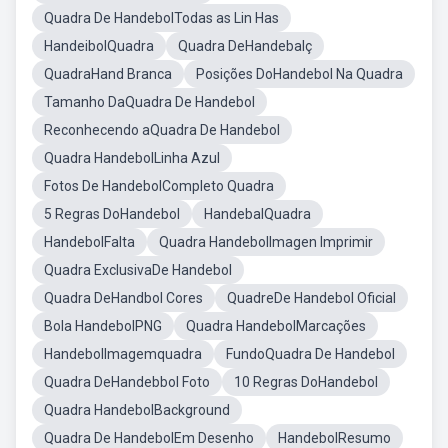
Quadra De HandebolTodas as Lin Has
HandeibolQuadra
Quadra DeHandebalç
QuadraHand Branca
Posições DoHandebol Na Quadra
Tamanho DaQuadra De Handebol
Reconhecendo aQuadra De Handebol
Quadra HandebolLinha Azul
Fotos De HandebolCompleto Quadra
5 Regras DoHandebol
HandebalQuadra
HandebolFalta
Quadra HandebolImagen Imprimir
Quadra ExclusivaDe Handebol
Quadra DeHandbol Cores
QuadreDe Handebol Oficial
Bola HandebolPNG
Quadra HandebolMarcações
HandebolImagemquadra
FundoQuadra De Handebol
Quadra DeHandebbol Foto
10 Regras DoHandebol
Quadra HandebolBackground
Quadra De HandebolEm Desenho
HandebolResumo