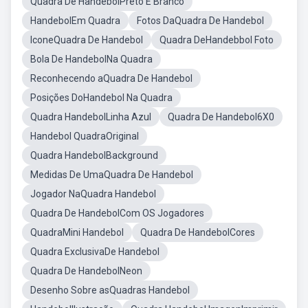
Quadra De HandebolPreto E Branco
HandebolEm Quadra
Fotos DaQuadra De Handebol
IconeQuadra De Handebol
Quadra DeHandebbol Foto
Bola De HandebolNa Quadra
Reconhecendo aQuadra De Handebol
Posições DoHandebol Na Quadra
Quadra HandebolLinha Azul
Quadra De Handebol6X0
Handebol QuadraOriginal
Quadra HandebolBackground
Medidas De UmaQuadra De Handebol
Jogador NaQuadra Handebol
Quadra De HandebolCom OS Jogadores
QuadraMini Handebol
Quadra De HandebolCores
Quadra ExclusivaDe Handebol
Quadra De HandebolNeon
Desenho Sobre asQuadras Handebol