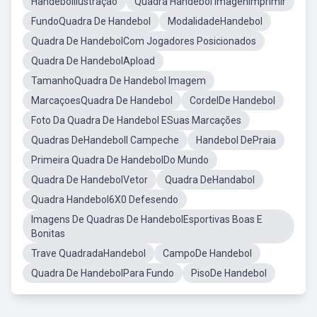
HandebolIlustração
Quadra Handebol ImagenImprimir
FundoQuadra De Handebol
ModalidadeHandebol
Quadra De HandebolCom Jogadores Posicionados
Quadra De HandebolApload
TamanhoQuadra De Handebol Imagem
MarcaçoesQuadra De Handebol
CordelDe Handebol
Foto Da Quadra De Handebol ESuas Marcações
Quadras DeHandeboll Campeche
Handebol DePraia
Primeira Quadra De HandebolDo Mundo
Quadra De HandebolVetor
Quadra DeHandabol
Quadra Handebol6X0 Defesendo
Imagens De Quadras De HandebolEsportivas Boas E
Bonitas
Trave QuadradaHandebol
CampoDe Handebol
Quadra De HandebolPara Fundo
PisoDe Handebol