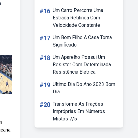
m
#16
Um Carro Percorre Uma
Estrada Retilinea Com
Velocidade Constante
#17
Um Bom Filho A Casa Torna
Significado
#18
Um Aparelho Possui Um
Resistor Com Determinada
Resistência Elétrica
#19
Ultimo Dia Do Ano 2023 Bom
Dia
#20
Transforme As Frações
Impróprias Em Números
Mistos 7/5
m
icana