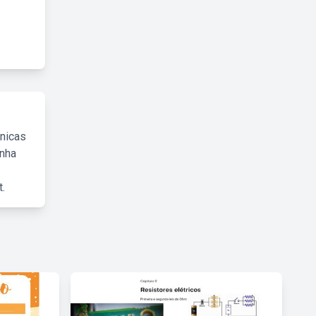
cnicas
inha
.