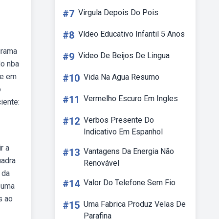
#7
Virgula Depois Do Pois
#8
Vídeo Educativo Infantil 5 Anos
grama
#9
Video De Beijos De Lingua
do nba
te em
#10
Vida Na Agua Resumo
o
#11
Vermelho Escuro Em Ingles
iente:
#12
Verbos Presente Do
Indicativo Em Espanhol
r a
#13
Vantagens Da Energia Não
uadra
Renovável
 da
#14
Valor Do Telefone Sem Fio
a uma
s ao
#15
Uma Fabrica Produz Velas De
Parafina