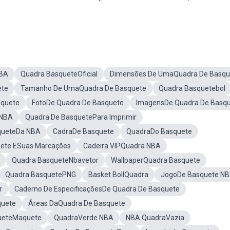
NBA
Quadra BasqueteOficial
Dimensões De UmaQuadra De Basqu
ete
Tamanho De UmaQuadra De Basquete
Quadra Basquetebol
squete
FotoDe Quadra De Basquete
ImagensDe Quadra De Basq
 NBA
Quadra De BasquetePara Imprimir
queteDa NBA
CadraDe Basquete
QuadraDo Basquete
ete ESuas Marcações
Cadeira VIPQuadra NBA
Quadra BasqueteNbavetor
WallpaperQuadra Basquete
Quadra BasquetePNG
Basket BollQuadra
JogoDe Basquete N
r
Caderno De EspecificaçõesDe Quadra De Basquete
quete
Áreas DaQuadra De Basquete
ueteMaquete
QuadraVerde NBA
NBA QuadraVazia