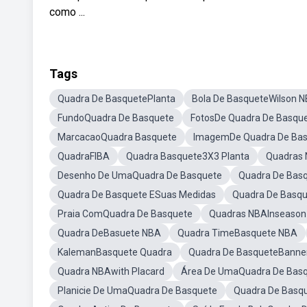
como ...
Tags
Quadra De BasquetePlanta
Bola De BasqueteWilson 
FundoQuadra De Basquete
FotosDe Quadra De Basqu
MarcacaoQuadra Basquete
ImagemDe Quadra De Ba
QuadraFIBA
Quadra Basquete3X3 Planta
Quadras
Desenho De UmaQuadra De Basquete
Quadra De Bas
Quadra De Basquete ESuas Medidas
Quadra De Basqu
Praia ComQuadra De Basquete
Quadras NBAInseason
Quadra DeBasuete NBA
Quadra TimeBasquete NBA
KalemanBasquete Quadra
Quadra De BasqueteBanne
Quadra NBAwith Placard
Área De UmaQuadra De Bas
Planicie De UmaQuadra De Basquete
Quadra De Basq