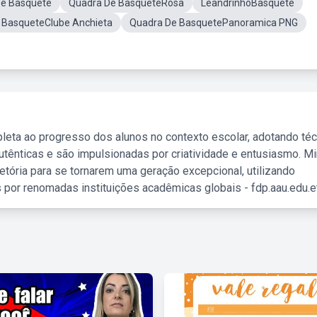
De Basquete
Quadra De BasqueteRosa
LeandrinhoBasquete
 BasqueteClube Anchieta
Quadra De BasquetePanoramica PNG
leta ao progresso dos alunos no contexto escolar, adotando té
tênticas e são impulsionadas por criatividade e entusiasmo. M
etória para se tornarem uma geração excepcional, utilizando
 por renomadas instituições acadêmicas globais - fdp.aau.edu.et