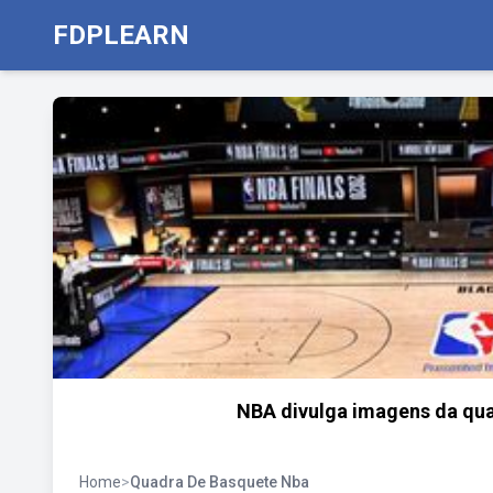
FDPLEARN
NBA divulga imagens da quad
Home
>
Quadra De Basquete Nba