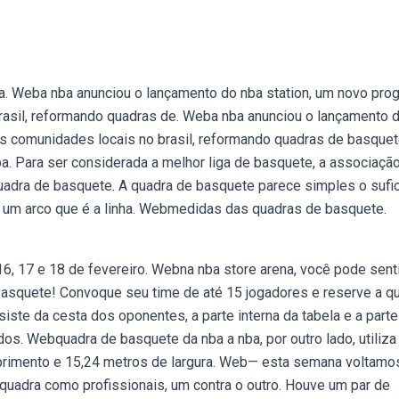
a. Weba nba anunciou o lançamento do nba station, um novo pro
 brasil, reformando quadras de. Weba nba anunciou o lançamento 
r as comunidades locais no brasil, reformando quadras de basque
ba. Para ser considerada a melhor liga de basquete, a associaçã
uadra de basquete. A quadra de basquete parece simples o sufic
s, um arco que é a linha. Webmedidas das quadras de basquete.
6, 17 e 18 de fevereiro. Webna nba store arena, você pode senti
basquete! Convoque seu time de até 15 jogadores e reserve a q
ste da cesta dos oponentes, a parte interna da tabela e a parte
a dos. Webquadra de basquete da nba a nba, por outro lado, utiliz
primento e 15,24 metros de largura. Web— esta semana voltamo
 quadra como profissionais, um contra o outro. Houve um par de