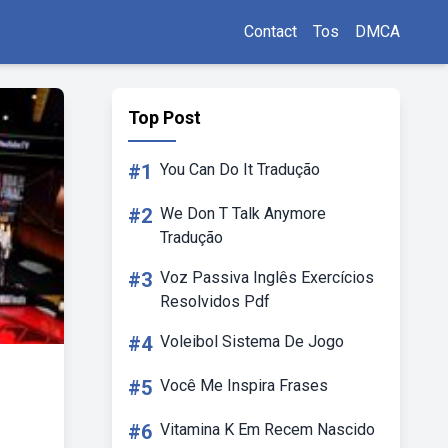
Contact
Tos
DMCA
Top Post
#1
You Can Do It Tradução
#2
We Don T Talk Anymore
Tradução
#3
Voz Passiva Inglês Exercícios
Resolvidos Pdf
#4
Voleibol Sistema De Jogo
#5
Você Me Inspira Frases
#6
Vitamina K Em Recem Nascido