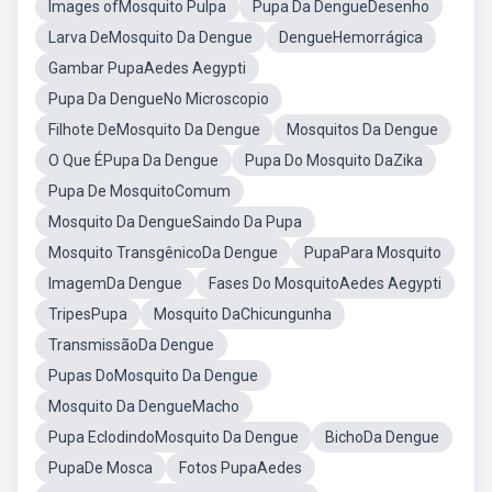
Images ofMosquito Pulpa
Pupa Da DengueDesenho
Larva DeMosquito Da Dengue
DengueHemorrágica
Gambar PupaAedes Aegypti
Pupa Da DengueNo Microscopio
Filhote DeMosquito Da Dengue
Mosquitos Da Dengue
O Que ÉPupa Da Dengue
Pupa Do Mosquito DaZika
Pupa De MosquitoComum
Mosquito Da DengueSaindo Da Pupa
Mosquito TransgênicoDa Dengue
PupaPara Mosquito
ImagemDa Dengue
Fases Do MosquitoAedes Aegypti
TripesPupa
Mosquito DaChicungunha
TransmissãoDa Dengue
Pupas DoMosquito Da Dengue
Mosquito Da DengueMacho
Pupa EclodindoMosquito Da Dengue
BichoDa Dengue
PupaDe Mosca
Fotos PupaAedes