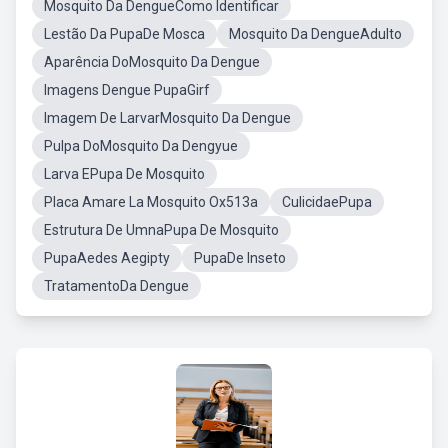
Mosquito Da DengueComo Identificar
Lestão Da PupaDe Mosca
Mosquito Da DengueAdulto
Aparência DoMosquito Da Dengue
Imagens Dengue PupaGirf
Imagem De LarvarMosquito Da Dengue
Pulpa DoMosquito Da Dengyue
Larva EPupa De Mosquito
Placa Amare La Mosquito Ox513a
CulicidaePupa
Estrutura De UmnaPupa De Mosquito
PupaAedes Aegipty
PupaDe Inseto
TratamentoDa Dengue