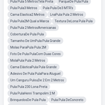
Pula Pula 5 MetrosTela Preta
ParqueDe Pula Pula
Pula Pula3 Metros
Pula Pula De3 MTR's
Cama Elastica2 Metros
LnaPula Pula 2 Metros
Pula Pula2M Qual a Marca
Textura DeLona Pula Pula
Pula Pula 2 MetrosAmericanas
CoberturaDe Pula Pula
Tamanho De UmPula Pula Grande
Molas ParaPula Pula 2M
Foto De Pula PulaCom Duas Cores
MolaPula Pula 2 Metros
Cama ElásticaPula Pula Grande
Adesivo De Pula PulaPara Aluguel
Um Canguru PulouDe 2 Em 2 Metros
Pula Pula 230 Lona Preta
Pula PulaHenri Trampolim 2 M
BrinquedosDe Pula Pula
Pula Pula DeConcreto