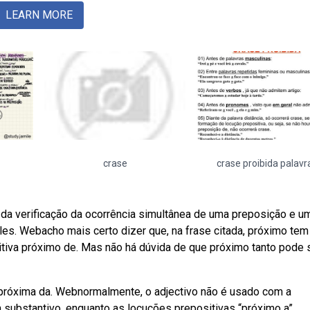
LEARN MORE
crase
crase proibida palavr
da verificação da ocorrência simultânea de uma preposição e u
les. Webacho mais certo dizer que, na frase citada, próximo tem
itiva próximo de. Mas não há dúvida de que próximo tanto pode s
 próxima da. Webnormalmente, o adjectivo não é usado com a
 substantivo, enquanto as locuções prepositivas “próximo a”.