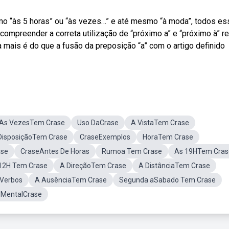
 “às 5 horas” ou “às vezes…” e até mesmo “à moda”, todos e
compreender a correta utilização de “próximo a” e “próximo à” r
mais é do que a fusão da preposição “a” com o artigo definido
As VezesTem Crase
Uso DaCrase
A VistaTem Crase
DisposiçãoTem Crase
CraseExemplos
HoraTem Crase
ase
CraseAntes De Horas
Rumoa Tem Crase
As 19HTem Cras
12H Tem Crase
A DireçãoTem Crase
A DistânciaTem Crase
 Verbos
A AusênciaTem Crase
Segunda aSabado Tem Crase
MentalCrase