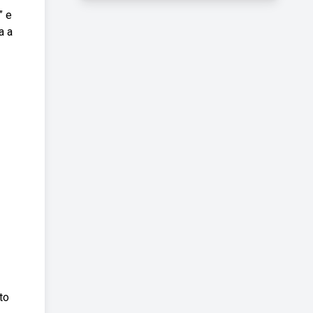
” e
a a
to