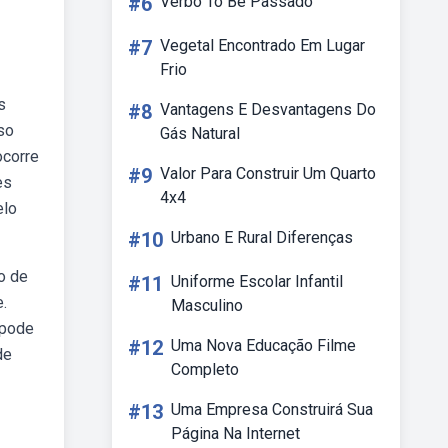
#6
Verbo To Be Passado
#7
Vegetal Encontrado Em Lugar
Frio
s
#8
Vantagens E Desvantagens Do
so
Gás Natural
ocorre
#9
Valor Para Construir Um Quarto
es
4x4
elo
#10
Urbano E Rural Diferenças
o de
#11
Uniforme Escolar Infantil
.
Masculino
 pode
#12
Uma Nova Educação Filme
de
Completo
#13
Uma Empresa Construirá Sua
Página Na Internet