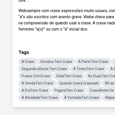
064: ...
Websempre com crase expressões muito usuais, como
“a”s são escritos com acento grave. Weba chave para 
na compreensão de quando usar a crase. A crase nada 
feminino “a(s)” ou com o “a” inicial dos.
Tags
A Crase
Devidoa Tem Crase
A PartirTem Crase
Segunda aSexta Tem Crase
A TodosTem Crase
A 
Frases ComCrase
DataTem Crase
As SuasTem Cr
A VendaTem Crase
Quando Usara Craseado
8H as
A DraTem Crase
PaginaTem Crase
CraseAntes De
A AtividadeTem Crase
À VontadeTem Crase
Mapa 