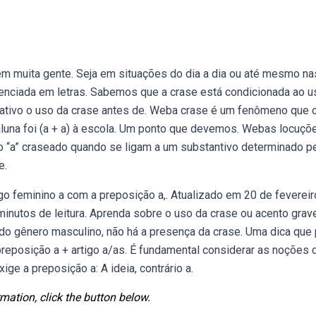
em muita gente. Seja em situações do dia a dia ou até mesmo na
cenciada em letras. Sabemos que a crase está condicionada ao u
ultativo o uso da crase antes de. Weba crase é um fenômeno que 
 aluna foi (a + a) à escola. Um ponto que devemos. Webas locuçõ
o “a” craseado quando se ligam a um substantivo determinado p
e.
go feminino a com a preposição a,. Atualizado em 20 de fevereir
inutos de leitura. Aprenda sobre o uso da crase ou acento grave
 do gênero masculino, não há a presença da crase. Uma dica que
reposição a + artigo a/as. É fundamental considerar as noções 
ige a preposição a: A ideia, contrário a.
mation, click the button below.