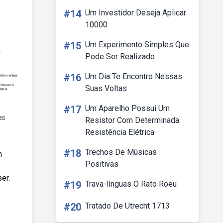
#14
Um Investidor Deseja Aplicar
10000
#15
Um Experimento Simples Que
Pode Ser Realizado
#16
Um Dia Te Encontro Nessas
Suas Voltas
#17
Um Aparelho Possui Um
as
Resistor Com Determinada
Resistência Elétrica
#18
Trechos De Músicas
m
Positivas
er.
#19
Trava-línguas O Rato Roeu
#20
Tratado De Utrecht 1713