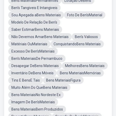
Bens MateriaisPermanentes
Lotação DeBens
Ben's Tangiveis E Intangiveis
Sou Apegada aBens Materiais
Foto De Ben'sMaterial
Modelo De Relação De Ben's
Saber EstimarBens Materiais
Não Devemos AmarBens Materiais
Ben's Valiosos
Matériais OuMateriais
ConquistandoBens Materiais
Excesso De Ben'sMateriais
Ben's MateriaisDe Pernambuco
Desapegar DeBens Materiais
MelhoresBens Materiais
Inventário DeBens Móveis
Bens MateriaisMemórias
Tins E BensE Tais
Bens MateriaisFigura
Muito Além Do QueBens Materiais
Bens MateriaisNo Nordeste Ex
Imagem De Ben'sMateriais
Bens MateriaisBem Produzidos