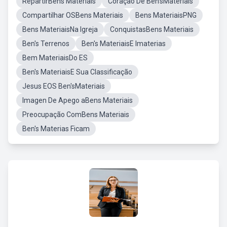
RepartirBens Materiais
Coração De Ben'sMateriais
Compartilhar OSBens Materiais
Bens MateriaisPNG
Bens MateriaisNa Igreja
ConquistasBens Materiais
Ben's Terrenos
Ben's MateriaisE Imaterias
Bem MateriaisDo ES
Ben's MateriaisE Sua Classificação
Jesus EOS Ben'sMateriais
Imagen De Apego aBens Materiais
Preocupação ComBens Materiais
Ben's Materias Ficam