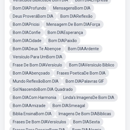
Versiculos BiblicosDe Bom DIA
Bom DIAEmpresa
Bom DIAProfundo
MensagensBom DIA
Deus ProveráBom DIA
Bom DIAReflexão
Bom DIAPricisi
Mensagem De Bom DIAForça
Bom DIAConfie
Bom DIAEsperança
Bom DIACidade
Bom DIAPaixão
Bom DIADeus Te Abençoe
Bom DIAArdente
Versículo Para UmBom DIA
Frase De Bom DIAVersículo
Bom DIAVersículo Bíblico
Bom DIAAbençoado
Frases PoeticaDe Bom DIA
Mundo ReflexãoBom DIA
Bom DIAPalavras GIF
Sol NascendoBom DIA Quadrado
Bom DIACom Harmonia
Linda's ImagensDe Bom DIA
Bom DIAAmizade
Bom DIASmeagal
Biblia EnsinaBom DIA
Imagens De Bom DIABíblicas
Frases De Bom DIAVersículos
Bom DIASexta