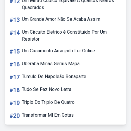
#12
Um Metro Cúbico Equivale A Quantos Metros
Quadrados
#13
Um Grande Amor Não Se Acaba Assim
#14
Um Circuito Eletrico é Constituido Por Um
Resistor
#15
Um Casamento Arranjado Ler Online
#16
Uberaba Minas Gerais Mapa
#17
Tumulo De Napoleão Bonaparte
#18
Tudo Se Fez Novo Letra
#19
Triplo Do Triplo De Quatro
#20
Transformar Ml Em Gotas