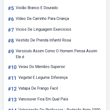
#5
Violão Branco E Dourado
#6
Vídeo De Carrinho Para Criança
#7
Vicios De Linguagem Exercicios
#8
Vestido De Prenda Infantil Rosa
#9
Versiculo Assim Como O Homem Pensa Assim
Ele é
#10
Veias Do Membro Superior
#11
Vegetal E Legume Diferença
#12
Vatapa De Frango Facil
#13
Vancouver Fica Em Qual País
Valorização Do Professor - Redação Nota 1000