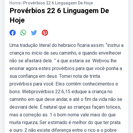
Home
>
Provérbios 22 6 Linguagem De Hoje
Provérbios 22 6 Linguagem De
Hoje
Uma tra­du­ção li­te­ral do he­brai­co fi­ca­ria as­sim: “ins­trui a
crian­ça no iní­cio de seu ca­mi­nho, e quan­do en­ve­lhe­cer
não se afas­ta­rá dele. ” a que esta­ria se. Webvou lhe
ensinar agora estes provérbios para que você ponha a
sua confiança em deus. Tomei nota de trinta
provérbios para você. Eles contêm conhecimentos e
bons. Webprovérbios 22:6,15 eduque a criança no
caminho em que deve andar, e até o fim da vida não se
desviará dele. É natural que as crianças façam tolices,
mas a correção as. 1 o bom nome vale mais do que
muita riqueza; Ser estimado é melhor do que ter prata
e ouro. 2 não existe diferença entre o rico e o pobre