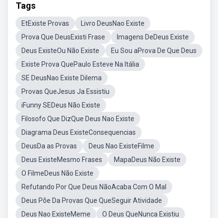
Tags
EtExiste Provas
Livro DeusNao Existe
Prova Que DeusExisti Frase
Imagens DeDeus Existe
Deus ExisteOu Não Existe
Eu Sou aProva De Que Deus
Existe Prova QuePaulo Esteve Na Itália
SE DeusNao Existe Dilema
Provas QueJesus Ja Essistiu
iFunny SEDeus Não Existe
Filosofo Que DizQue Deus Nao Existe
Diagrama Deus ExisteConsequencias
DeusDa as Provas
Deus Nao ExisteFilme
Deus ExisteMesmo Frases
MapaDeus Não Existe
O FilmeDeus Não Existe
Refutando Por Que Deus NãoAcaba Com O Mal
Deus Põe Da Provas Que QueSeguir Atividade
Deus Nao ExisteMeme
O Deus QueNunca Existiu