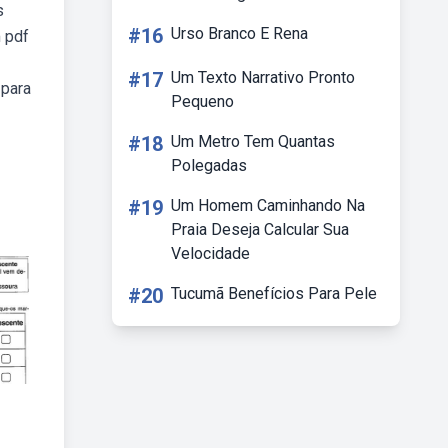
s
#16
Urso Branco E Rena
 pdf
#17
Um Texto Narrativo Pronto
 para
Pequeno
#18
Um Metro Tem Quantas
Polegadas
#19
Um Homem Caminhando Na
Praia Deseja Calcular Sua
Velocidade
#20
Tucumã Benefícios Para Pele