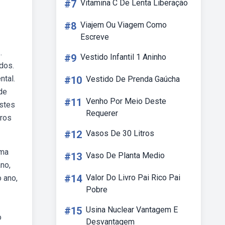
#7
Vitamina C De Lenta Liberação
#8
Viajem Ou Viagem Como
Escreve
.
#9
Vestido Infantil 1 Aninho
dos.
ntal.
#10
Vestido De Prenda Gaúcha
de
#11
Venho Por Meio Deste
estes
Requerer
tros
#12
Vasos De 30 Litros
rma
#13
Vaso De Planta Medio
no,
#14
Valor Do Livro Pai Rico Pai
 ano,
Pobre
#15
Usina Nuclear Vantagem E
o
Desvantagem