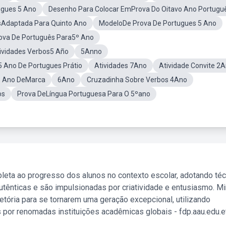
ugues 5 Ano
Desenho Para Colocar EmProva Do Oitavo Ano Portugu
sAdaptada Para Quinto Ano
ModeloDe Prova De Portugues 5 Ano
ova De Português Para5º Ano
ividades Verbos5 Año
5Anno
 Ano De Portugues Prátio
Atividades 7Ano
Atividade Convite 2
5 Ano DeMarca
6Ano
Cruzadinha Sobre Verbos 4Ano
os
Prova DeLíngua Portuguesa Para O 5ºano
leta ao progresso dos alunos no contexto escolar, adotando té
tênticas e são impulsionadas por criatividade e entusiasmo. M
etória para se tornarem uma geração excepcional, utilizando
 por renomadas instituições acadêmicas globais - fdp.aau.edu.et