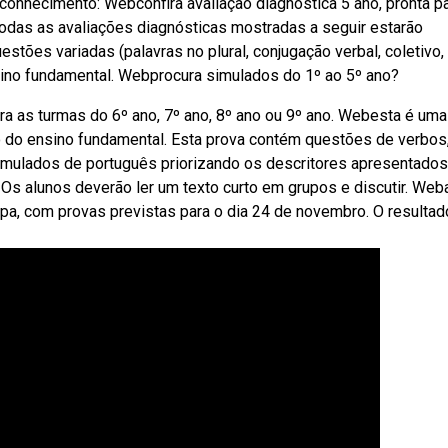
nhecimento: Webconfira avaliação diagnóstica 5 ano, pronta p
Todas as avaliações diagnósticas mostradas a seguir estarão
tões variadas (palavras no plural, conjugação verbal, coletivo,
sino fundamental. Webprocura simulados do 1º ao 5º ano?
a as turmas do 6º ano, 7º ano, 8º ano ou 9º ano. Webesta é uma
no do ensino fundamental. Esta prova contém questões de verbos
simulados de português priorizando os descritores apresentados
o. Os alunos deverão ler um texto curto em grupos e discutir. Web
pa, com provas previstas para o dia 24 de novembro. O resultad