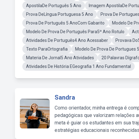
ApostilaDe Português 5 Ano
Imagem ApostilaDe Port
Prova DeLíngua Portuguesa 5 Ano
Prova De Portugue
Prova De Português 5 AnoCom Gabarito
Modelo De Pr
Modelo De Prova De Português Para5º Ano Rotulo
Act
Atividades De Português4 Ano Acessaber
Provava Do5
Texto ParaOrtografia
Modelo De Prova De Portugues 
Materia De Jornal5 Ano Atividades
20 Palavras Dígraf
Atividades De História EGeografia 1 Ano Fundamental
Sandra
Como orientador, minha entrega é comp
pedagógicas que valorizam relações au
meta é guiar os estudantes em sua traj
estratégias educacionais reconhecidas