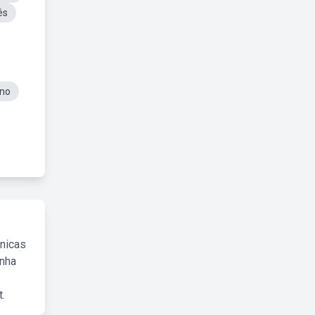
ês
Ano
cnicas
inha
.