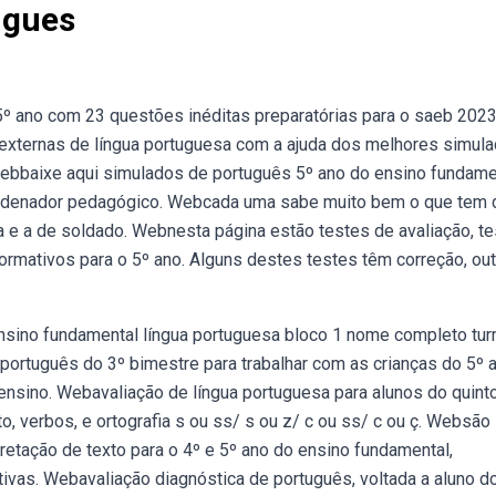
ugues
º ano com 23 questões inéditas preparatórias para o saeb 2023
externas de língua portuguesa com a ajuda dos melhores simula
bbaixe aqui simulados de português 5º ano do ensino fundame
ordenador pedagógico. Webcada uma sabe muito bem o que tem 
a e a de soldado. Webnesta página estão testes de avaliação, t
formativos para o 5º ano. Alguns destes testes têm correção, ou
ensino fundamental língua portuguesa bloco 1 nome completo tu
 português do 3º bimestre para trabalhar com as crianças do 5º a
 ensino. Webavaliação de língua portuguesa para alunos do quinto
o, verbos, e ortografia s ou ss/ s ou z/ c ou ss/ c ou ç. Websão
retação de texto para o 4º e 5º ano do ensino fundamental,
ivas. Webavaliação diagnóstica de português, voltada a aluno d