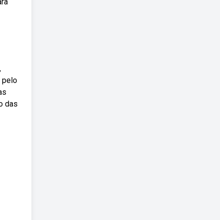
ara
,
 pelo
as
o das