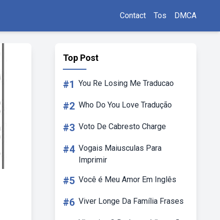
Contact
Tos
DMCA
Top Post
#1
You Re Losing Me Traducao
#2
Who Do You Love Tradução
#3
Voto De Cabresto Charge
#4
Vogais Maiusculas Para
Imprimir
#5
Você é Meu Amor Em Inglês
#6
Viver Longe Da Família Frases