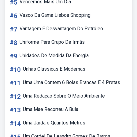
#5
Vencemos Mais Um Dia
#6
Vasco Da Gama Lisboa Shopping
#7
Vantagem E Desvantagem Do Petróleo
#8
Uniforme Para Grupo De Irmãs
#9
Unidades De Medida Da Energia
#10
Unhas Classicas E Modernas
#11
Uma Urna Contem 6 Bolas Brancas E 4 Pretas
#12
Uma Redação Sobre O Meio Ambiente
#13
Uma Mae Recorreu A Bula
#14
Uma Jarda é Quantos Metros
Um Cordel De Leandro Gomes De Barros