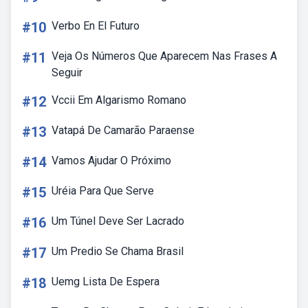
#10
Verbo En El Futuro
#11
Veja Os Números Que Aparecem Nas Frases A
Seguir
#12
Vccii Em Algarismo Romano
#13
Vatapá De Camarão Paraense
#14
Vamos Ajudar O Próximo
#15
Uréia Para Que Serve
#16
Um Túnel Deve Ser Lacrado
#17
Um Predio Se Chama Brasil
#18
Uemg Lista De Espera