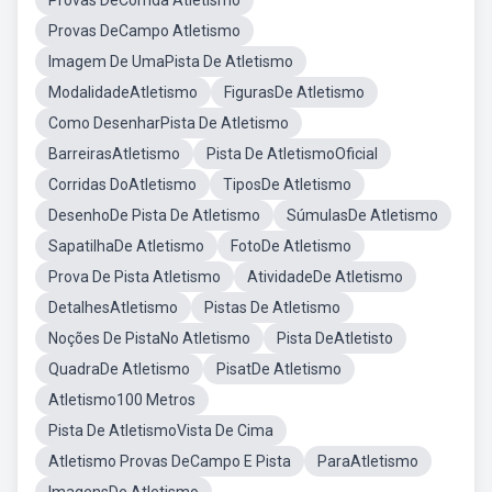
Provas DeCorrida Atletismo
Provas DeCampo Atletismo
Imagem De UmaPista De Atletismo
ModalidadeAtletismo
FigurasDe Atletismo
Como DesenharPista De Atletismo
BarreirasAtletismo
Pista De AtletismoOficial
Corridas DoAtletismo
TiposDe Atletismo
DesenhoDe Pista De Atletismo
SúmulasDe Atletismo
SapatilhaDe Atletismo
FotoDe Atletismo
Prova De Pista Atletismo
AtividadeDe Atletismo
DetalhesAtletismo
Pistas De Atletismo
Noções De PistaNo Atletismo
Pista DeAtletisto
QuadraDe Atletismo
PisatDe Atletismo
Atletismo100 Metros
Pista De AtletismoVista De Cima
Atletismo Provas DeCampo E Pista
ParaAtletismo