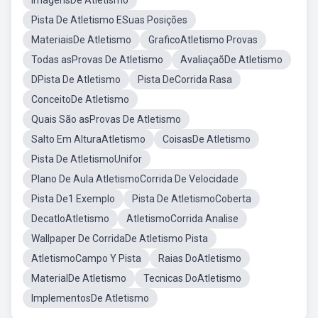
ImagensDe Atletismo
Pista De Atletismo ESuas Posições
MateriaisDe Atletismo
GraficoAtletismo Provas
Todas asProvas De Atletismo
AvaliaçaõDe Atletismo
DPista De Atletismo
Pista DeCorrida Rasa
ConceitoDe Atletismo
Quais São asProvas De Atletismo
Salto Em AlturaAtletismo
CoisasDe Atletismo
Pista De AtletismoUnifor
Plano De Aula AtletismoCorrida De Velocidade
Pista De1 Exemplo
Pista De AtletismoCoberta
DecatloAtletismo
AtletismoCorrida Analise
Wallpaper De CorridaDe Atletismo Pista
AtletismoCampo Y Pista
Raias DoAtletismo
MaterialDe Atletismo
Tecnicas DoAtletismo
ImplementosDe Atletismo