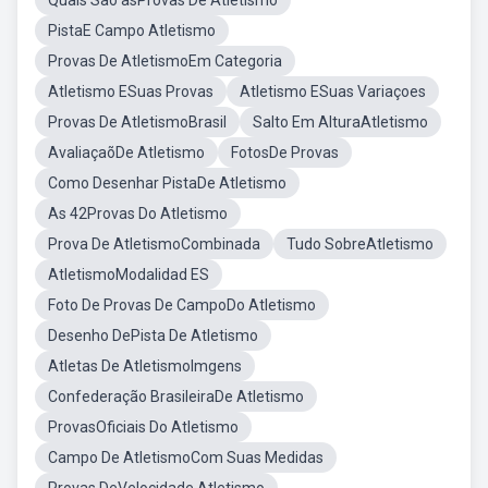
Quais São asProvas De Atletismo
PistaE Campo Atletismo
Provas De AtletismoEm Categoria
Atletismo ESuas Provas
Atletismo ESuas Variaçoes
Provas De AtletismoBrasil
Salto Em AlturaAtletismo
AvaliaçaõDe Atletismo
FotosDe Provas
Como Desenhar PistaDe Atletismo
As 42Provas Do Atletismo
Prova De AtletismoCombinada
Tudo SobreAtletismo
AtletismoModalidad ES
Foto De Provas De CampoDo Atletismo
Desenho DePista De Atletismo
Atletas De AtletismoImgens
Confederação BrasileiraDe Atletismo
ProvasOficiais Do Atletismo
Campo De AtletismoCom Suas Medidas