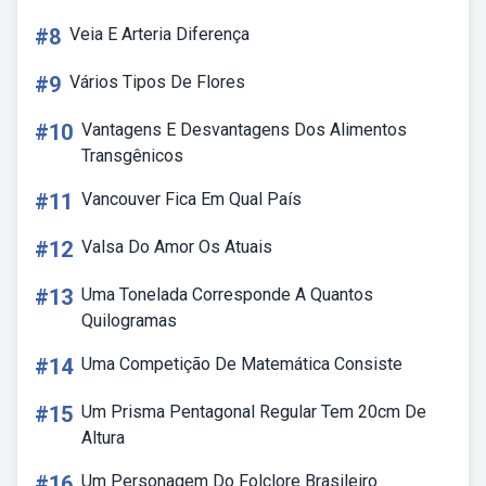
#8
Veia E Arteria Diferença
#9
Vários Tipos De Flores
#10
Vantagens E Desvantagens Dos Alimentos
Transgênicos
#11
Vancouver Fica Em Qual País
#12
Valsa Do Amor Os Atuais
#13
Uma Tonelada Corresponde A Quantos
Quilogramas
#14
Uma Competição De Matemática Consiste
#15
Um Prisma Pentagonal Regular Tem 20cm De
Altura
#16
Um Personagem Do Folclore Brasileiro