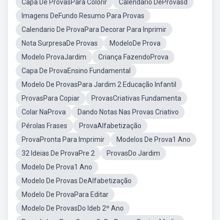
Capa De ProvasPara Colorir
Calendario DeProvasd
Imagens DeFundo Resumo Para Provas
Calendario De ProvaPara Decorar Para Inprimir
Nota SurpresaDe Provas
ModeloDe Prova
Modelo ProvaJardim
Criança FazendoProva
Capa De ProvaEnsino Fundamental
Modelo De ProvasPara Jardim 2 Educação Infantil
ProvasPara Copiar
ProvasCriativas Fundamenta
Colar NaProva
Dando Notas Nas Provas Criativo
Pérolas Frases
ProvaAlfabetização
ProvaPronta Para Imprimir
Modelos De Prova1 Ano
32 Ideias De ProvaPre 2
ProvasDo Jardim
Modelo De Prova1 Ano
Modelo De Provas DeAlfabetização
Modelo De ProvaPara Editar
Modelo De ProvasDo Ideb 2º Ano